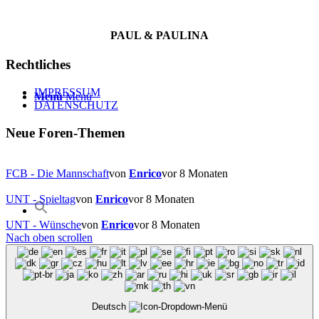
PAUL & PAULINA
Rechtliches
IMPRESSUM
Menü
Menü
DATENSCHUTZ
Neue Foren-Themen
FCB - Die Mannschaft
von
Enrico
vor 8 Monaten
UNT - Spieltag
von
Enrico
vor 8 Monaten
UNT - Wünsche
von
Enrico
vor 8 Monaten
Nach oben scrollen
Deutsch