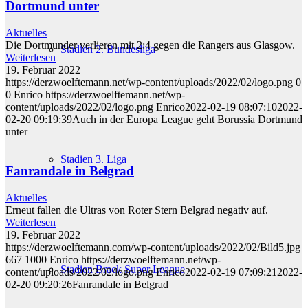
Dortmund unter
Aktuelles
Die Dortmunder verlieren mit 2:4 gegen die Rangers aus Glasgow.
Stadien 2. Bundesliga
Weiterlesen
19. Februar 2022
https://derzwoelftemann.net/wp-content/uploads/2022/02/logo.png
0
0
Enrico
https://derzwoelftemann.net/wp-
content/uploads/2022/02/logo.png
Enrico
2022-02-19 08:07:10
2022-
02-20 09:19:39
Auch in der Europa League geht Borussia Dortmund
unter
Stadien 3. Liga
Fanrandale in Belgrad
Aktuelles
Erneut fallen die Ultras von Roter Stern Belgrad negativ auf.
Weiterlesen
19. Februar 2022
https://derzwoelftemann.com/wp-content/uploads/2022/02/Bild5.jpg
667
1000
Enrico
https://derzwoelftemann.net/wp-
Stadien Brack Super League
content/uploads/2022/02/logo.png
Enrico
2022-02-19 07:09:21
2022-
02-20 09:20:26
Fanrandale in Belgrad