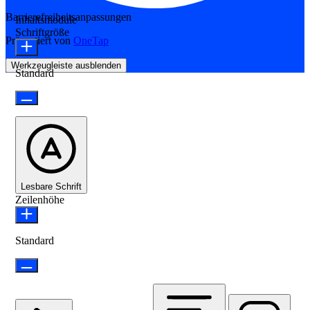
Barrierefreiheitsanpassungen
Inhaltsmodule
Schriftgröße
Präsentiert von
OneTap
Werkzeugleiste ausblenden
Standard
Lesbare Schrift
Zeilenhöhe
Standard