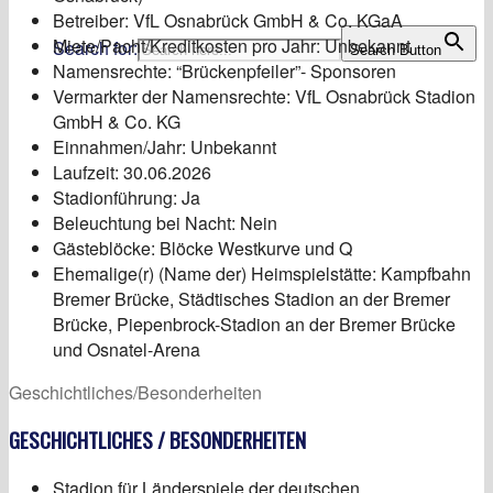
Betreiber: VfL Osnabrück GmbH & Co. KGaA
Miete/Pacht/Kreditkosten pro Jahr: Unbekannt
Search for:
Search Button
Namensrechte: “Brückenpfeiler”- Sponsoren
Vermarkter der Namensrechte: VfL Osnabrück Stadion
GmbH & Co. KG
Einnahmen/Jahr: Unbekannt
Laufzeit: 30.06.2026
Stadionführung: Ja
Beleuchtung bei Nacht: Nein
Gästeblöcke: Blöcke Westkurve und Q
Ehemalige(r) (Name der) Heimspielstätte: Kampfbahn
Bremer Brücke, Städtisches Stadion an der Bremer
Brücke, Piepenbrock-Stadion an der Bremer Brücke
und Osnatel-Arena
Geschichtliches/Besonderheiten
GESCHICHTLICHES / BESONDERHEITEN
Stadion für Länderspiele der deutschen