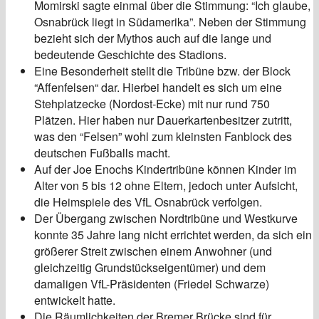
Momirski sagte einmal über die Stimmung: “Ich glaube,
Osnabrück liegt in Südamerika”. Neben der Stimmung
bezieht sich der Mythos auch auf die lange und
bedeutende Geschichte des Stadions.
Eine Besonderheit stellt die Tribüne bzw. der Block
“Affenfelsen“ dar. Hierbei handelt es sich um eine
Stehplatzecke (Nordost-Ecke) mit nur rund 750
Plätzen. Hier haben nur Dauerkartenbesitzer zutritt,
was den “Felsen” wohl zum kleinsten Fanblock des
deutschen Fußballs macht.
Auf der Joe Enochs Kindertribüne können Kinder im
Alter von 5 bis 12 ohne Eltern, jedoch unter Aufsicht,
die Heimspiele des VfL Osnabrück verfolgen.
Der Übergang zwischen Nordtribüne und Westkurve
konnte 35 Jahre lang nicht errichtet werden, da sich ein
größerer Streit zwischen einem Anwohner (und
gleichzeitig Grundstückseigentümer) und dem
damaligen VfL-Präsidenten (Friedel Schwarze)
entwickelt hatte.
Die Räumlichkeiten der Bremer Brücke sind für