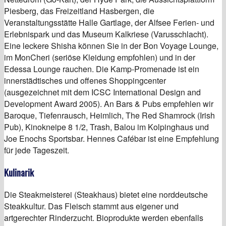
Piesberg, das Freizeitland Hasbergen, die
Veranstaltungsstätte Halle Gartlage, der Alfsee Ferien- und
Erlebnispark und das Museum Kalkriese (Varusschlacht).
Eine leckere Shisha können Sie in der Bon Voyage Lounge,
im MonCheri (seriöse Kleidung empfohlen) und in der
Edessa Lounge rauchen. Die Kamp-Promenade ist ein
innerstädtisches und offenes Shoppingcenter
(ausgezeichnet mit dem ICSC International Design and
Development Award 2005). An Bars & Pubs empfehlen wir
Baroque, Tiefenrausch, Heimlich, The Red Shamrock (Irish
Pub), Kinokneipe 8 1/2, Trash, Balou im Kolpinghaus und
Joe Enochs Sportsbar. Hennes Cafébar ist eine Empfehlung
für jede Tageszeit.
Kulinarik
Die Steakmeisterei (Steakhaus) bietet eine norddeutsche
Steakkultur. Das Fleisch stammt aus eigener und
artgerechter Rinderzucht. Bioprodukte werden ebenfalls