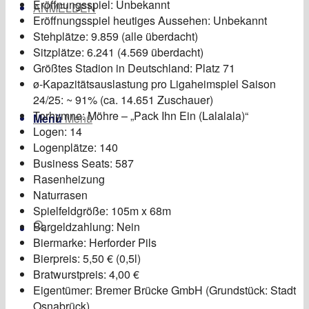
Eröffnungsspiel: Unbekannt
ANMELDEN
Eröffnungsspiel heutiges Aussehen: Unbekannt
Stehplätze: 9.859 (alle überdacht)
Sitzplätze: 6.241 (4.569 überdacht)
Größtes Stadion in Deutschland: Platz 71
ø-Kapazitätsauslastung pro Ligaheimspiel Saison
24/25: ~ 91% (ca. 14.651 Zuschauer)
Torhymne: Möhre – „Pack Ihn Ein (Lalalala)“
Menü
Menü
Logen: 14
Logenplätze: 140
Business Seats: 587
Rasenheizung
Naturrasen
Spielfeldgröße: 105m x 68m
Bargeldzahlung: Nein
Biermarke: Herforder Pils
Bierpreis: 5,50 € (0,5l)
Bratwurstpreis: 4,00 €
Eigentümer: Bremer Brücke GmbH (Grundstück: Stadt
Osnabrück)