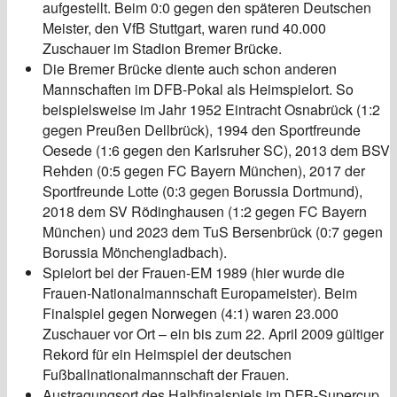
aufgestellt. Beim 0:0 gegen den späteren Deutschen
Meister, den VfB Stuttgart, waren rund 40.000
Zuschauer im Stadion Bremer Brücke.
Die Bremer Brücke diente auch schon anderen
Mannschaften im DFB-Pokal als Heimspielort. So
beispielsweise im Jahr 1952 Eintracht Osnabrück (1:2
gegen Preußen Dellbrück), 1994 den Sportfreunde
Oesede (1:6 gegen den Karlsruher SC), 2013 dem BSV
Rehden (0:5 gegen FC Bayern München), 2017 der
Sportfreunde Lotte (0:3 gegen Borussia Dortmund),
2018 dem SV Rödinghausen (1:2 gegen FC Bayern
München) und 2023 dem TuS Bersenbrück (0:7 gegen
Borussia Mönchengladbach).
Spielort bei der Frauen-EM 1989 (hier wurde die
Frauen-Nationalmannschaft Europameister). Beim
Finalspiel gegen Norwegen (4:1) waren 23.000
Zuschauer vor Ort – ein bis zum 22. April 2009 gültiger
Rekord für ein Heimspiel der deutschen
Fußballnationalmannschaft der Frauen.
Austragungsort des Halbfinalspiels im DFB-Supercup