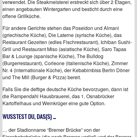
verwendet. Die Steakmeisterei erstreckt sich über 2 Etagen,
einen angebauten Wintergarten und besticht durch eine
offene Grillküche.
Für andere Gerichte stehen das Poseidon und Almani
(griechische Küche), Die Laterne (syrische Küche), das
Restaurant Gezeiten (edles Fischrestaurant), Ichiban Sushi-
Grill und Restaurant Miso (asiatische Küche), Saro Tapas
Bar & Lounge (spanische Küche), The Bulldog
(Burgerrestaurant), Corleone (italienische Küche), Zimmer
Nr. 4 (internationale Küche), der Kebabimbiss Berlin Döner
und The Mill (Burger & Pizza) bereit.
Falls Sie die deftige deutsche Küche bevorzugen, dann ist
die Rampendahl Hausbrauerei, das 1. Osnabrücker
Kartoffelhaus und Weinkrüger eine gute Option.
WUSSTEST DU, DAS(S) …
… der Stadionname “Bremer Brücke” von der
Eisenbahnbrücke (die nach Bremen verlief) und der Bremer