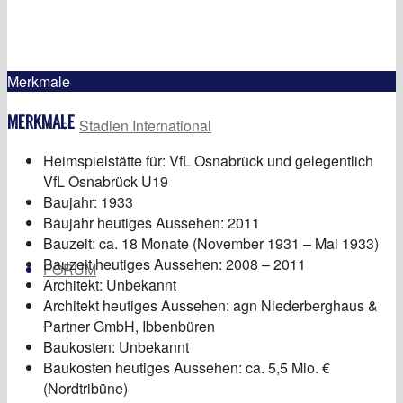
Merkmale
MERKMALE
Stadien International
Heimspielstätte für: VfL Osnabrück und gelegentlich
VfL Osnabrück U19
Baujahr: 1933
Baujahr heutiges Aussehen: 2011
Bauzeit: ca. 18 Monate (November 1931 – Mai 1933)
Bauzeit heutiges Aussehen: 2008 – 2011
FORUM
Architekt: Unbekannt
Architekt heutiges Aussehen: agn Niederberghaus &
Partner GmbH, Ibbenbüren
Baukosten: Unbekannt
Baukosten heutiges Aussehen: ca. 5,5 Mio. €
(Nordtribüne)