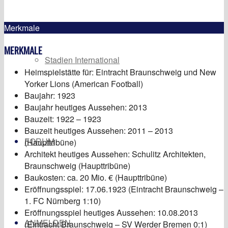
Merkmale
MERKMALE
Stadien International
Heimspielstätte für: Eintracht Braunschweig und New
Yorker Lions (American Football)
Baujahr: 1923
Baujahr heutiges Aussehen: 2013
Bauzeit: 1922 – 1923
Bauzeit heutiges Aussehen: 2011 – 2013
FORUM
(Haupttribüne)
Architekt heutiges Aussehen: Schulitz Architekten,
Braunschweig (Haupttribüne)
Baukosten: ca. 20 Mio. € (Haupttribüne)
Eröffnungsspiel: 17.06.1923 (Eintracht Braunschweig –
1. FC Nürnberg 1:10)
Eröffnungsspiel heutiges Aussehen: 10.08.2013
ANMELDEN
(Eintracht Braunschweig – SV Werder Bremen 0:1)