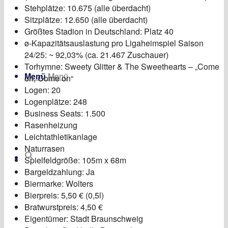
Stehplätze: 10.675 (alle überdacht)
Sitzplätze: 12.650 (alle überdacht)
Größtes Stadion in Deutschland: Platz 40
ø-Kapazitätsauslastung pro Ligaheimspiel Saison
24/25: ~ 92,03% (ca. 21.467 Zuschauer)
Torhymne: Sweety Glitter & The Sweethearts – „Come
Menü
Menü
on, Come on“
Logen: 20
Logenplätze: 248
Business Seats: 1.500
Rasenheizung
Leichtathletikanlage
Naturrasen
Spielfeldgröße: 105m x 68m
Bargeldzahlung: Ja
Biermarke: Wolters
Bierpreis: 5,50 € (0,5l)
Bratwurstpreis: 4,50 €
Eigentümer: Stadt Braunschweig