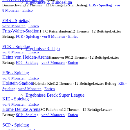
Ergebnisse 2. Bundesliga
Braunschweig
12 Themen · 12 Beiträge
Letzter Beitrag:
EBS - Spieltag
·
vor
8 Monaten
·
Enrico
EBS - Spieltag
vor 8 Monaten
·
Enrico
Fritz-Walter-Stadion
1. FC Kaiserslautern
12 Themen · 12 Beiträge
Letzter
Beitrag:
FCK - Spieltag
·
vor 8 Monaten
·
Enrico
FCK - Spieltag
Ergebnisse 3. Liga
vor 8 Monaten
·
Enrico
Heinz von Heiden-Arena
Hannover 96
12 Themen · 12 Beiträge
Letzter
Beitrag:
H96 - Spieltag
·
vor 8 Monaten
·
Enrico
H96 - Spieltag
vor 8 Monaten
·
Enrico
Holstein-Stadion
Holstein Kiel
12 Themen · 12 Beiträge
Letzter Beitrag:
KIE -
Spieltag
·
vor 8 Monaten
·
Enrico
Ergebnisse Brack Super League
KIE - Spieltag
vor 8 Monaten
·
Enrico
Home Deluxe Arena
SC Paderborn
12 Themen · 12 Beiträge
Letzter
Beitrag:
SCP - Spieltag
·
vor 8 Monaten
·
Enrico
SCP - Spieltag