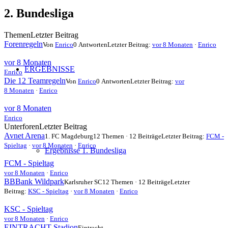
bist
2. Bundesliga
hier:
Themen
Letzter Beitrag
Forenregeln
Von
Enrico
0 Antworten
Letzter Beitrag:
vor 8 Monaten
·
Enrico
vor 8 Monaten
ERGEBNISSE
Enrico
Die 12 Teamregeln
Von
Enrico
0 Antworten
Letzter Beitrag:
vor
8 Monaten
·
Enrico
vor 8 Monaten
Enrico
Unterforen
Letzter Beitrag
Avnet Arena
1. FC Magdeburg
12 Themen · 12 Beiträge
Letzter Beitrag:
FCM -
Spieltag
·
vor 8 Monaten
·
Enrico
Ergebnisse 1. Bundesliga
FCM - Spieltag
vor 8 Monaten
·
Enrico
BBBank Wildpark
Karlsruher SC
12 Themen · 12 Beiträge
Letzter
Beitrag:
KSC - Spieltag
·
vor 8 Monaten
·
Enrico
KSC - Spieltag
vor 8 Monaten
·
Enrico
EINTRACHT-Stadion
Eintracht