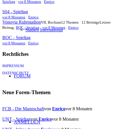
Spieltag
·
vor 8 Monaten
·
Enrico
S04 - Spieltag
vor 8 Monaten
·
Enrico
Vonovia Ruhrstadion
VfL Bochum
12 Themen · 12 Beiträge
Letzter
Beitrag:
BOC - Spieltag
·
vor 8 Monaten
·
Enrico
Stadien International
BOC - Spieltag
vor 8 Monaten
·
Enrico
Rechtliches
IMPRESSUM
DATENSCHUTZ
FORUM
Neue Foren-Themen
FCB - Die Mannschaft
von
Enrico
vor 8 Monaten
UNT - Spieltag
von
Enrico
vor 8 Monaten
ANMELDEN