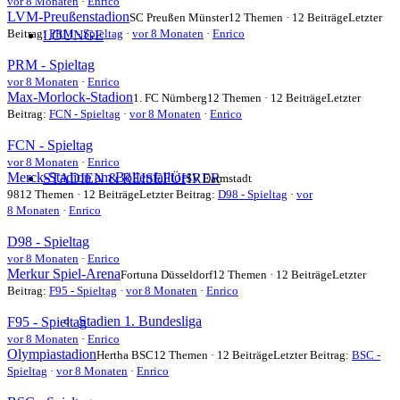
vor 8 Monaten
·
Enrico
LVM-Preußenstadion
SC Preußen Münster
12 Themen · 12 Beiträge
Letzter
Beitrag:
PRM - Spieltag
·
vor 8 Monaten
·
Enrico
LOUNGE
PRM - Spieltag
vor 8 Monaten
·
Enrico
Max-Morlock-Stadion
1. FC Nürnberg
12 Themen · 12 Beiträge
Letzter
Beitrag:
FCN - Spieltag
·
vor 8 Monaten
·
Enrico
FCN - Spieltag
vor 8 Monaten
·
Enrico
Merck-Stadion am Böllenfalltor
STADIEN & REISEFÜHRER
SV Darmstadt
98
12 Themen · 12 Beiträge
Letzter Beitrag:
D98 - Spieltag
·
vor
8 Monaten
·
Enrico
D98 - Spieltag
vor 8 Monaten
·
Enrico
Merkur Spiel-Arena
Fortuna Düsseldorf
12 Themen · 12 Beiträge
Letzter
Beitrag:
F95 - Spieltag
·
vor 8 Monaten
·
Enrico
Stadien 1. Bundesliga
F95 - Spieltag
vor 8 Monaten
·
Enrico
Olympiastadion
Hertha BSC
12 Themen · 12 Beiträge
Letzter Beitrag:
BSC -
Spieltag
·
vor 8 Monaten
·
Enrico