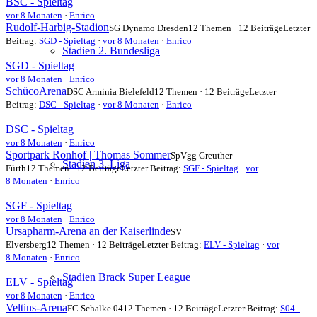
BSC - Spieltag
vor 8 Monaten
·
Enrico
Rudolf-Harbig-Stadion
SG Dynamo Dresden
12 Themen · 12 Beiträge
Letzter
Beitrag:
SGD - Spieltag
·
vor 8 Monaten
·
Enrico
Stadien 2. Bundesliga
SGD - Spieltag
vor 8 Monaten
·
Enrico
SchücoArena
DSC Arminia Bielefeld
12 Themen · 12 Beiträge
Letzter
Beitrag:
DSC - Spieltag
·
vor 8 Monaten
·
Enrico
DSC - Spieltag
vor 8 Monaten
·
Enrico
Sportpark Ronhof | Thomas Sommer
SpVgg Greuther
Stadien 3. Liga
Fürth
12 Themen · 12 Beiträge
Letzter Beitrag:
SGF - Spieltag
·
vor
8 Monaten
·
Enrico
SGF - Spieltag
vor 8 Monaten
·
Enrico
Ursapharm-Arena an der Kaiserlinde
SV
Elversberg
12 Themen · 12 Beiträge
Letzter Beitrag:
ELV - Spieltag
·
vor
8 Monaten
·
Enrico
Stadien Brack Super League
ELV - Spieltag
vor 8 Monaten
·
Enrico
Veltins-Arena
FC Schalke 04
12 Themen · 12 Beiträge
Letzter Beitrag:
S04 -