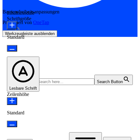
Barrierefreiheitsanpassungen
Inhaltsmodule
Schriftgröße
Präsentiert von
OneTap
Werkzeugleiste ausblenden
Standard
Search for:
Search Button
Lesbare Schrift
Zeilenhöhe
Standard