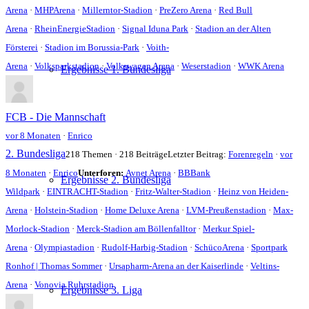
Arena
·
MHPArena
·
Millerntor-Stadion
·
PreZero Arena
·
Red Bull
Arena
·
RheinEnergieStadion
·
Signal Iduna Park
·
Stadion an der Alten
Försterei
·
Stadion im Borussia-Park
·
Voith-
Arena
·
Volksparkstadion
·
Volkswagen Arena
·
Weserstadion
·
WWK Arena
Ergebnisse 1. Bundesliga
FCB - Die Mannschaft
vor 8 Monaten
·
Enrico
2. Bundesliga
218 Themen · 218 Beiträge
Letzter Beitrag:
Forenregeln
·
vor
8 Monaten
·
Enrico
Unterforen:
Avnet Arena
·
BBBank
Ergebnisse 2. Bundesliga
Wildpark
·
EINTRACHT-Stadion
·
Fritz-Walter-Stadion
·
Heinz von Heiden-
Arena
·
Holstein-Stadion
·
Home Deluxe Arena
·
LVM-Preußenstadion
·
Max-
Morlock-Stadion
·
Merck-Stadion am Böllenfalltor
·
Merkur Spiel-
Arena
·
Olympiastadion
·
Rudolf-Harbig-Stadion
·
SchücoArena
·
Sportpark
Ronhof | Thomas Sommer
·
Ursapharm-Arena an der Kaiserlinde
·
Veltins-
Arena
·
Vonovia Ruhrstadion
Ergebnisse 3. Liga