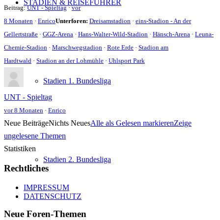
STADIEN & REISEFÜHRER
Beitrag:
UNT - Spieltag
·
vor
8 Monaten
·
Enrico
Unterforen:
Dreisamstadion
·
eins-Stadion - An der
Gellertstraße
·
GGZ-Arena
·
Hans-Walter-Wild-Stadion
·
Hänsch-Arena
·
Leuna-
Chemie-Stadion
·
Marschwegstadion
·
Rote Erde
·
Stadion am
Hardtwald
·
Stadion an der Lohmühle
·
Uhlsport Park
Stadien 1. Bundesliga
UNT - Spieltag
vor 8 Monaten
·
Enrico
Neue Beiträge
Nichts Neues
Alle als Gelesen markieren
Zeige
ungelesene Themen
Statistiken
Stadien 2. Bundesliga
Rechtliches
IMPRESSUM
DATENSCHUTZ
Neue Foren-Themen