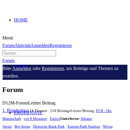
HOME
Menü
Forum-
Forum
Aktivität
Anmelden
Registrieren
Navigation
Forum-
Forum
NEWS
Breadcrumbs
Bitte
Anmelden
oder
Registrieren
, um Beiträge und Themen zu
-
erstellen.
Du
Forum
bist
hier:
D12M-Forum
Letzter Beitrag
1. Bundesliga
218 Themen · 218 Beiträge
Letzter Beitrag:
FCB - Die
ERGEBNISSE
Mannschaft
·
vor 8 Monaten
·
Enrico
Unterforen:
Allianz
Arena
·
BayArena
·
Deutsche Bank Park
·
Europa-Park Stadion
·
Mewa