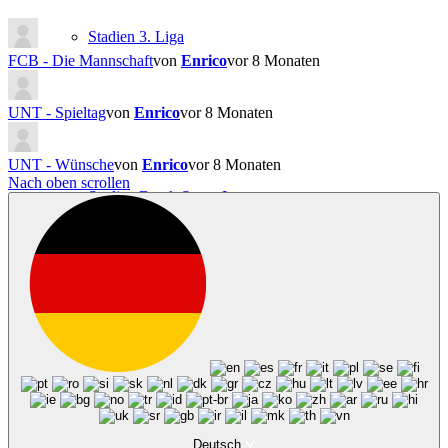
Stadien 3. Liga
FCB - Die Mannschaft
von
Enrico
vor 8 Monaten
UNT - Spieltag
von
Enrico
vor 8 Monaten
UNT - Wünsche
von
Enrico
vor 8 Monaten
Nach oben scrollen
Stadien Brack Super League
Stadien International
Deutsch