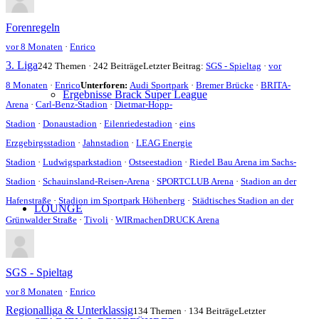
Forenregeln
vor 8 Monaten
·
Enrico
3. Liga
242 Themen · 242 Beiträge
Letzter Beitrag:
SGS - Spieltag
·
vor
8 Monaten
·
Enrico
Unterforen:
Audi Sportpark
·
Bremer Brücke
·
BRITA-
Ergebnisse Brack Super League
Arena
·
Carl-Benz-Stadion
·
Dietmar-Hopp-
Stadion
·
Donaustadion
·
Eilenriedestadion
·
eins
Erzgebirgsstadion
·
Jahnstadion
·
LEAG Energie
Stadion
·
Ludwigsparkstadion
·
Ostseestadion
·
Riedel Bau Arena im Sachs-
Stadion
·
Schauinsland-Reisen-Arena
·
SPORTCLUB Arena
·
Stadion an der
Hafenstraße
·
Stadion im Sportpark Höhenberg
·
Städtisches Stadion an der
LOUNGE
Grünwalder Straße
·
Tivoli
·
WIRmachenDRUCK Arena
SGS - Spieltag
vor 8 Monaten
·
Enrico
Regionalliga & Unterklassig
134 Themen · 134 Beiträge
Letzter