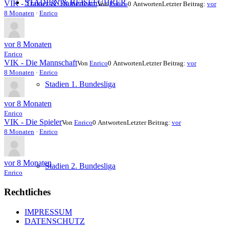
STADIEN & REISEFÜHRER
VIK - Trainer & Trainerteam
Von
Enrico
0 Antworten
Letzter Beitrag:
vor
8 Monaten
·
Enrico
vor 8 Monaten
Enrico
VIK - Die Mannschaft
Von
Enrico
0 Antworten
Letzter Beitrag:
vor
8 Monaten
·
Enrico
Stadien 1. Bundesliga
vor 8 Monaten
Enrico
VIK - Die Spieler
Von
Enrico
0 Antworten
Letzter Beitrag:
vor
8 Monaten
·
Enrico
vor 8 Monaten
Stadien 2. Bundesliga
Enrico
Rechtliches
IMPRESSUM
DATENSCHUTZ