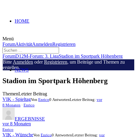
HOME
Menü
Forum-
Forum
Aktivität
Anmelden
Registrieren
Navigation
Forum-
Forum
D12M-Forum: 3. Liga
Stadion im Sportpark Höhenberg
Breadcrumbs
Bitte
Anmelden
oder
Registrieren
, um Beiträge und Themen zu
-
erstellen.
NEWS
Du
bist
Stadion im Sportpark Höhenberg
hier:
Themen
Letzter Beitrag
VIK - Spieltag
Von
Enrico
0 Antworten
Letzter Beitrag:
vor
8 Monaten
·
Enrico
ERGEBNISSE
vor 8 Monaten
Enrico
VIK - Wünsche
Von
Enrico
0 Antworten
Letzter Beitrag:
vor