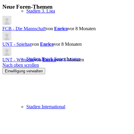
Neue Foren-Themen
Stadien 3. Liga
FCB - Die Mannschaft
von
Enrico
vor 8 Monaten
UNT - Spieltag
von
Enrico
vor 8 Monaten
Stadien Brack Super League
UNT - Wünsche
von
Enrico
vor 8 Monaten
Nach oben scrollen
Einwilligung verwalten
Stadien International