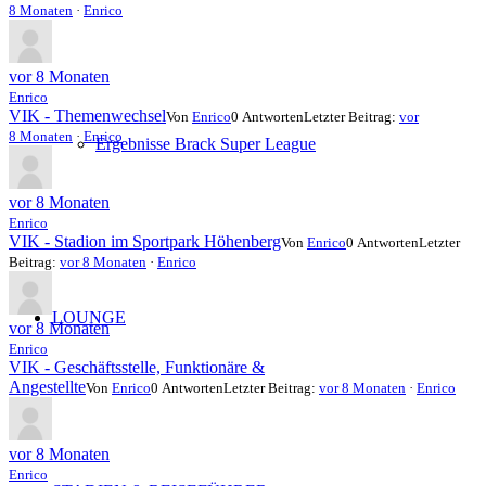
8 Monaten
·
Enrico
vor 8 Monaten
Enrico
VIK - Themenwechsel
Von
Enrico
0 Antworten
Letzter Beitrag:
vor
8 Monaten
·
Enrico
Ergebnisse Brack Super League
vor 8 Monaten
Enrico
VIK - Stadion im Sportpark Höhenberg
Von
Enrico
0 Antworten
Letzter
Beitrag:
vor 8 Monaten
·
Enrico
LOUNGE
vor 8 Monaten
Enrico
VIK - Geschäftsstelle, Funktionäre &
Angestellte
Von
Enrico
0 Antworten
Letzter Beitrag:
vor 8 Monaten
·
Enrico
vor 8 Monaten
Enrico