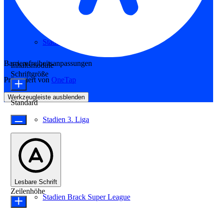
Stadien 2. Bundesliga
Barrierefreiheitsanpassungen
Inhaltsmodule
Schriftgröße
Präsentiert von
OneTap
Werkzeugleiste ausblenden
Standard
Stadien 3. Liga
Lesbare Schrift
Zeilenhöhe
Stadien Brack Super League