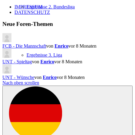
unten.
oben.
Ergebnisse 2. Bundesliga
IMPRESSUM
DATENSCHUTZ
Neue Foren-Themen
FCB - Die Mannschaft
von
Enrico
vor 8 Monaten
Ergebnisse 3. Liga
UNT - Spieltag
von
Enrico
vor 8 Monaten
UNT - Wünsche
von
Enrico
vor 8 Monaten
Nach oben scrollen
Ergebnisse Brack Super League