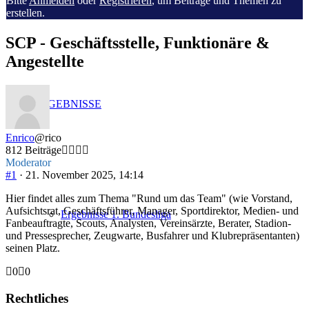
Bitte
Anmelden
oder
Registrieren
, um Beiträge und Themen zu
Du
erstellen.
bist
hier:
SCP - Geschäftsstelle, Funktionäre &
Angestellte
ERGEBNISSE
Enrico
@rico
812 Beiträge
Moderator
#1
· 21. November 2025, 14:14
Hier findet alles zum Thema "Rund um das Team" (wie Vorstand,
Aufsichtsrat, Geschäftsführer, Manager, Sportdirektor, Medien- und
Ergebnisse 1. Bundesliga
Fanbeauftragte, Scouts, Analysten, Vereinsärzte, Berater, Stadion-
und Pressesprecher, Zeugwarte, Busfahrer und Klubrepräsentanten)
seinen Platz.
Anklicken
Anklicken
0
0
für
für
Daumen
Daumen
Rechtliches
nach
nach