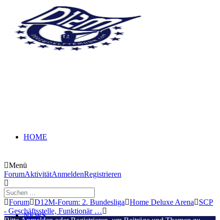
HOME
Menü
Forum-
Forum
Aktivität
Anmelden
Registrieren
Navigation
Forum-
Forum
D12M-Forum: 2. Bundesliga
Home Deluxe Arena
SCP
Breadcrumbs
- Geschäftsstelle, Funktionär …
NEWS
-