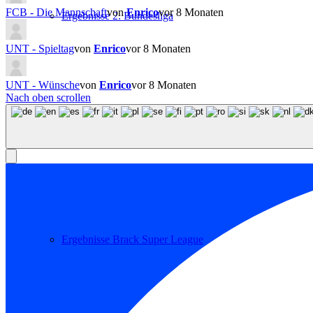
FCB - Die Mannschaft
von
Enrico
vor 8 Monaten
Ergebnisse 2. Bundesliga
UNT - Spieltag
von
Enrico
vor 8 Monaten
UNT - Wünsche
von
Enrico
vor 8 Monaten
Nach oben scrollen
Ergebnisse 3. Liga
Ergebnisse Brack Super League