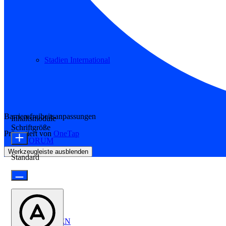
Stadien International
Barrierefreiheitsanpassungen
Inhaltsmodule
Schriftgröße
Präsentiert von
OneTap
FORUM
Werkzeugleiste ausblenden
Standard
ANMELDEN