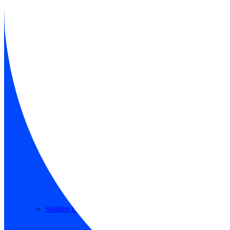
Stadien 2. Bundesliga
Stadien 3. Liga
Stadien Brack Super League