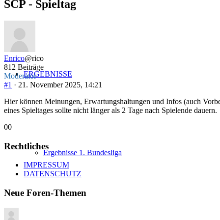
SCP - Spieltag
bist
hier:
Enrico
@rico
812 Beiträge
ERGEBNISSE
Moderator
#1
· 21. November 2025, 14:21
Hier können Meinungen, Erwartungshaltungen und Infos (auch Vorber
eines Spieltages sollte nicht länger als 2 Tage nach Spielende dauern.
Anklicken
Anklicken
0
0
für
für
Daumen
Daumen
Rechtliches
Ergebnisse 1. Bundesliga
nach
nach
unten.
oben.
IMPRESSUM
DATENSCHUTZ
Neue Foren-Themen