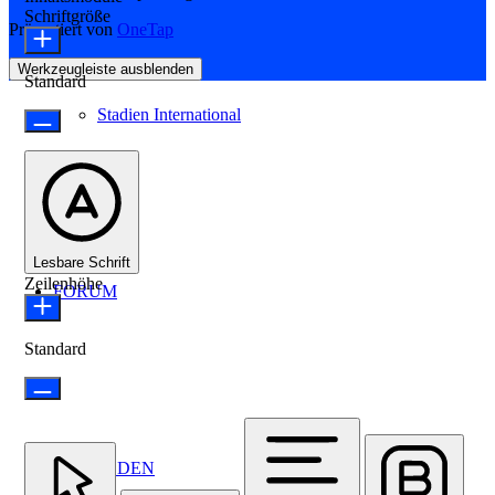
Schriftgröße
Präsentiert von
OneTap
Werkzeugleiste ausblenden
Standard
Stadien International
Lesbare Schrift
Zeilenhöhe
FORUM
Standard
ANMELDEN