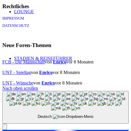
Rechtliches
LOUNGE
IMPRESSUM
DATENSCHUTZ
Neue Foren-Themen
STADIEN & REISEFÜHRER
FCB - Die Mannschaft
von
Enrico
vor 8 Monaten
UNT - Spieltag
von
Enrico
vor 8 Monaten
UNT - Wünsche
von
Enrico
vor 8 Monaten
Nach oben scrollen
Stadien 1. Bundesliga
Deutsch