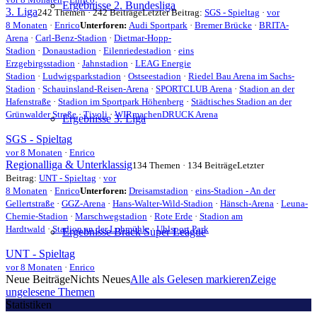
Ergebnisse 2. Bundesliga
3. Liga
242 Themen · 242 Beiträge
Letzter Beitrag:
SGS - Spieltag
·
vor
8 Monaten
·
Enrico
Unterforen:
Audi Sportpark
·
Bremer Brücke
·
BRITA-
Arena
·
Carl-Benz-Stadion
·
Dietmar-Hopp-
Stadion
·
Donaustadion
·
Eilenriedestadion
·
eins
Erzgebirgsstadion
·
Jahnstadion
·
LEAG Energie
Stadion
·
Ludwigsparkstadion
·
Ostseestadion
·
Riedel Bau Arena im Sachs-
Stadion
·
Schauinsland-Reisen-Arena
·
SPORTCLUB Arena
·
Stadion an der
Hafenstraße
·
Stadion im Sportpark Höhenberg
·
Städtisches Stadion an der
Grünwalder Straße
·
Tivoli
·
WIRmachenDRUCK Arena
Ergebnisse 3. Liga
SGS - Spieltag
vor 8 Monaten
·
Enrico
Regionalliga & Unterklassig
134 Themen · 134 Beiträge
Letzter
Beitrag:
UNT - Spieltag
·
vor
8 Monaten
·
Enrico
Unterforen:
Dreisamstadion
·
eins-Stadion - An der
Gellertstraße
·
GGZ-Arena
·
Hans-Walter-Wild-Stadion
·
Hänsch-Arena
·
Leuna-
Chemie-Stadion
·
Marschwegstadion
·
Rote Erde
·
Stadion am
Hardtwald
·
Stadion an der Lohmühle
·
Uhlsport Park
Ergebnisse Brack Super League
UNT - Spieltag
vor 8 Monaten
·
Enrico
Neue Beiträge
Nichts Neues
Alle als Gelesen markieren
Zeige
ungelesene Themen
Statistiken