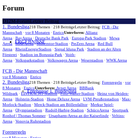
bist
Forum
hier:
D12M-Forum
Letzter Beitrag
1. Bundesliga
218 Themen · 218 Beiträge
Letzter Beitrag:
FCB - Die
Mannschaft
·
vor 8 Monaten
·
Enrico
Unterforen:
Allianz
Arena
·
BayArena
·
Deutsche Bank Park
·
Europa-Park Stadion
·
Mewa
ERGEBNISSE
Arena
·
MHPArena
·
Millerntor-Stadion
·
PreZero Arena
·
Red Bull
Arena
·
RheinEnergieStadion
·
Signal Iduna Park
·
Stadion an der Alten
Försterei
·
Stadion im Borussia-Park
·
Voith-
Arena
·
Volksparkstadion
·
Volkswagen Arena
·
Weserstadion
·
WWK Arena
FCB - Die Mannschaft
vor 8 Monaten
·
Enrico
2. Bundesliga
218 Themen · 218 Beiträge
Letzter Beitrag:
Forenregeln
·
vor
8 Monaten
·
Enrico
Unterforen:
Avnet Arena
·
BBBank
Ergebnisse 1. Bundesliga
Wildpark
·
EINTRACHT-Stadion
·
Fritz-Walter-Stadion
·
Heinz von Heiden-
Arena
·
Holstein-Stadion
·
Home Deluxe Arena
·
LVM-Preußenstadion
·
Max-
Morlock-Stadion
·
Merck-Stadion am Böllenfalltor
·
Merkur Spiel-
Arena
·
Olympiastadion
·
Rudolf-Harbig-Stadion
·
SchücoArena
·
Sportpark
Ronhof | Thomas Sommer
·
Ursapharm-Arena an der Kaiserlinde
·
Veltins-
Arena
·
Vonovia Ruhrstadion
Forenregeln
vor 8 Monaten
·
Enrico