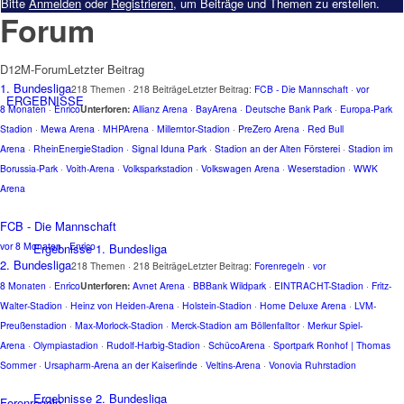
Breadcrumbs
Bitte
Anmelden
oder
Registrieren
, um Beiträge und Themen zu erstellen.
Forum
-
Du
bist
D12M-Forum
Letzter Beitrag
hier:
1. Bundesliga
218 Themen · 218 Beiträge
Letzter Beitrag:
FCB - Die Mannschaft
·
vor
ERGEBNISSE
8 Monaten
·
Enrico
Unterforen:
Allianz Arena
·
BayArena
·
Deutsche Bank Park
·
Europa-Park
Stadion
·
Mewa Arena
·
MHPArena
·
Millerntor-Stadion
·
PreZero Arena
·
Red Bull
Arena
·
RheinEnergieStadion
·
Signal Iduna Park
·
Stadion an der Alten Försterei
·
Stadion im
Borussia-Park
·
Voith-Arena
·
Volksparkstadion
·
Volkswagen Arena
·
Weserstadion
·
WWK
Arena
FCB - Die Mannschaft
vor 8 Monaten
·
Enrico
Ergebnisse 1. Bundesliga
2. Bundesliga
218 Themen · 218 Beiträge
Letzter Beitrag:
Forenregeln
·
vor
8 Monaten
·
Enrico
Unterforen:
Avnet Arena
·
BBBank Wildpark
·
EINTRACHT-Stadion
·
Fritz-
Walter-Stadion
·
Heinz von Heiden-Arena
·
Holstein-Stadion
·
Home Deluxe Arena
·
LVM-
Preußenstadion
·
Max-Morlock-Stadion
·
Merck-Stadion am Böllenfalltor
·
Merkur Spiel-
Arena
·
Olympiastadion
·
Rudolf-Harbig-Stadion
·
SchücoArena
·
Sportpark Ronhof | Thomas
Sommer
·
Ursapharm-Arena an der Kaiserlinde
·
Veltins-Arena
·
Vonovia Ruhrstadion
Ergebnisse 2. Bundesliga
Forenregeln