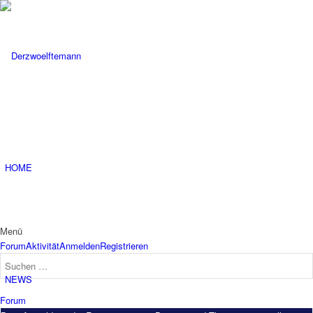
HOME
Menü
Forum-
Forum
Aktivität
Anmelden
Registrieren
Navigation
NEWS
Forum-
Forum