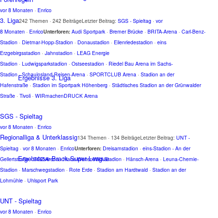
vor 8 Monaten
·
Enrico
3. Liga
242 Themen · 242 Beiträge
Letzter Beitrag:
SGS - Spieltag
·
vor
8 Monaten
·
Enrico
Unterforen:
Audi Sportpark
·
Bremer Brücke
·
BRITA-Arena
·
Carl-Benz-
Stadion
·
Dietmar-Hopp-Stadion
·
Donaustadion
·
Eilenriedestadion
·
eins
Erzgebirgsstadion
·
Jahnstadion
·
LEAG Energie
Stadion
·
Ludwigsparkstadion
·
Ostseestadion
·
Riedel Bau Arena im Sachs-
Stadion
·
Schauinsland-Reisen-Arena
·
SPORTCLUB Arena
·
Stadion an der
Ergebnisse 3. Liga
Hafenstraße
·
Stadion im Sportpark Höhenberg
·
Städtisches Stadion an der Grünwalder
Straße
·
Tivoli
·
WIRmachenDRUCK Arena
SGS - Spieltag
vor 8 Monaten
·
Enrico
Regionalliga & Unterklassig
134 Themen · 134 Beiträge
Letzter Beitrag:
UNT -
Spieltag
·
vor 8 Monaten
·
Enrico
Unterforen:
Dreisamstadion
·
eins-Stadion - An der
Ergebnisse Brack Super League
Gellertstraße
·
GGZ-Arena
·
Hans-Walter-Wild-Stadion
·
Hänsch-Arena
·
Leuna-Chemie-
Stadion
·
Marschwegstadion
·
Rote Erde
·
Stadion am Hardtwald
·
Stadion an der
Lohmühle
·
Uhlsport Park
UNT - Spieltag
vor 8 Monaten
·
Enrico