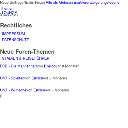
Neue Beiträge
Nichts Neues
Alle als Gelesen markieren
Zeige ungelesene
Themen
LOUNGE
Statistiken
Rechtliches
IMPRESSUM
DATENSCHUTZ
Neue Foren-Themen
STADIEN & REISEFÜHRER
FCB - Die Mannschaft
von
Enrico
vor 8 Monaten
UNT - Spieltag
von
Enrico
vor 8 Monaten
UNT - Wünsche
von
Enrico
vor 8 Monaten
Stadien 1. Bundesliga