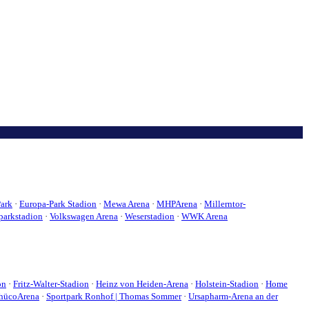
ark
·
Europa-Park Stadion
·
Mewa Arena
·
MHPArena
·
Millerntor-
parkstadion
·
Volkswagen Arena
·
Weserstadion
·
WWK Arena
on
·
Fritz-Walter-Stadion
·
Heinz von Heiden-Arena
·
Holstein-Stadion
·
Home
hücoArena
·
Sportpark Ronhof | Thomas Sommer
·
Ursapharm-Arena an der