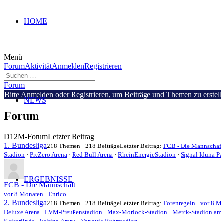
HOME
Menü
Forum-
Forum
Aktivität
Anmelden
Registrieren
Navigation
Forum-
Forum
Breadcrumbs
Bitte
Anmelden
oder
Registrieren
, um Beiträge und Themen zu erstel
NEWS
-
Du
Forum
bist
hier:
D12M-Forum
Letzter Beitrag
1. Bundesliga
218 Themen · 218 Beiträge
Letzter Beitrag:
FCB - Die Mannschaf
Stadion
·
PreZero Arena
·
Red Bull Arena
·
RheinEnergieStadion
·
Signal Iduna P
ERGEBNISSE
FCB - Die Mannschaft
vor 8 Monaten
·
Enrico
2. Bundesliga
218 Themen · 218 Beiträge
Letzter Beitrag:
Forenregeln
·
vor 8 
Deluxe Arena
·
LVM-Preußenstadion
·
Max-Morlock-Stadion
·
Merck-Stadion am 
Kaiserlinde
·
Veltins-Arena
·
Vonovia Ruhrstadion