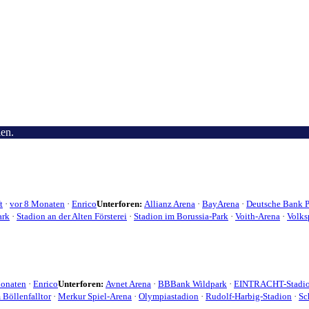
len.
t
·
vor 8 Monaten
·
Enrico
Unterforen:
Allianz Arena
·
BayArena
·
Deutsche Bank P
ark
·
Stadion an der Alten Försterei
·
Stadion im Borussia-Park
·
Voith-Arena
·
Volks
Monaten
·
Enrico
Unterforen:
Avnet Arena
·
BBBank Wildpark
·
EINTRACHT-Stadi
Böllenfalltor
·
Merkur Spiel-Arena
·
Olympiastadion
·
Rudolf-Harbig-Stadion
·
Sc