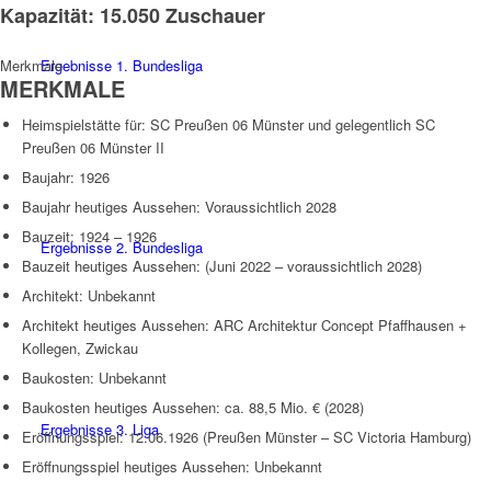
Kapazität: 15.050 Zuschauer
Ergebnisse 1. Bundesliga
Merkmale
MERKMALE
Heimspielstätte für: SC Preußen 06 Münster und gelegentlich SC
Preußen 06 Münster II
Baujahr: 1926
Baujahr heutiges Aussehen: Voraussichtlich 2028
Bauzeit: 1924 – 1926
Ergebnisse 2. Bundesliga
Bauzeit heutiges Aussehen: (Juni 2022 – voraussichtlich 2028)
Architekt: Unbekannt
Architekt heutiges Aussehen: ARC Architektur Concept Pfaffhausen +
Kollegen, Zwickau
Baukosten: Unbekannt
Baukosten heutiges Aussehen: ca. 88,5 Mio. € (2028)
Ergebnisse 3. Liga
Eröffnungsspiel: 12.06.1926 (Preußen Münster – SC Victoria Hamburg)
Eröffnungsspiel heutiges Aussehen: Unbekannt