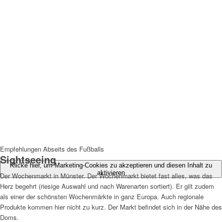
Empfehlungen Abseits des Fußballs
Sightseeing
Klicke hier, um Marketing-Cookies zu akzeptieren und diesen Inhalt zu
aktivieren
Der Wochenmarkt in Münster. Der Wochenmarkt bietet fast alles, was das
Herz begehrt (riesige Auswahl und nach Warenarten sortiert). Er gilt zudem
als einer der schönsten Wochenmärkte in ganz Europa. Auch regionale
Produkte kommen hier nicht zu kurz. Der Markt befindet sich in der Nähe des
Doms.