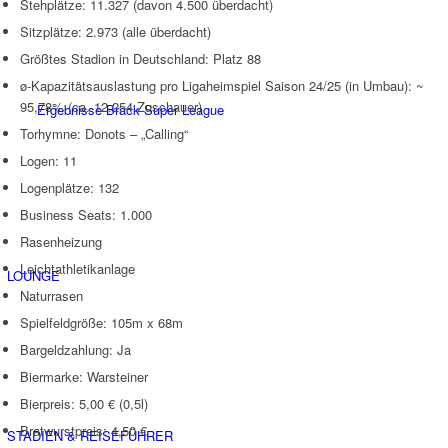
Stehplätze: 11.327 (davon 4.500 überdacht)
Sitzplätze: 2.973 (alle überdacht)
Größtes Stadion in Deutschland: Platz 88
ø-Kapazitätsauslastung pro Ligaheimspiel Saison 24/25 (in Umbau): ~
95,78% (ca. 12.254 Zuschauer)
Ergebnisse Brack Super League
Torhymne: Donots – „Calling“
Logen: 11
Logenplätze: 132
Business Seats: 1.000
Rasenheizung
Leichtathletikanlage
LOUNGE
Naturrasen
Spielfeldgröße: 105m x 68m
Bargeldzahlung: Ja
Biermarke: Warsteiner
Bierpreis: 5,00 € (0,5l)
Bratwurstpreis: 4,50 €
STADIEN & REISEFÜHRER