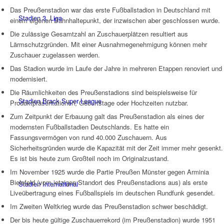
Das Preußenstadion war das erste Fußballstadion in Deutschland mit
Stadien 3. Liga
einem eigenen Bahnhaltepunkt, der inzwischen aber geschlossen wurde.
Die zulässige Gesamtzahl an Zuschauerplätzen resultiert aus
Lärmschutzgründen. Mit einer Ausnahmegenehmigung können mehr
Zuschauer zugelassen werden.
Das Stadion wurde im Laufe der Jahre in mehreren Etappen renoviert und
modernisiert.
Die Räumlichkeiten des Preußenstadions sind beispielsweise für
Stadien Brack Super League
Produktpräsentationen, Geburtstage oder Hochzeiten nutzbar.
Zum Zeitpunkt der Erbauung galt das Preußenstadion als eines der
modernsten Fußballstadien Deutschlands. Es hatte ein
Fassungsvermögen von rund 40.000 Zuschauern. Aus
Sicherheitsgründen wurde die Kapazität mit der Zeit immer mehr gesenkt.
Es ist bis heute zum Großteil noch im Originalzustand.
Im November 1925 wurde die Partie Preußen Münster gegen Arminia
Bielefeld (vom jetzigen Standort des Preußenstadions aus) als erste
Stadien International
Liveübertragung eines Fußballspiels im deutschen Rundfunk gesendet.
Im Zweiten Weltkrieg wurde das Preußenstadion schwer beschädigt.
Der bis heute gültige Zuschauerrekord (im Preußenstadion) wurde 1951