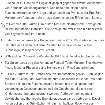
Zuschauer zu Gast beim Regionalligaspiel gegen die zweite Mannschaft
von Borussia Mönchengladbach. Das bedeutete einen neuen
Zuschauerrekord in der 4. Liga und war auch die Partie, in der Preußen
Münster den Aufstieg in die 3. Liga durch einen 3:0-Erfolg feiern konnte.
Im Sommer 2010 wurde zum ersten Mal eine elektronische Anzeigetafel
im Preußenstadion installiert. Die Anzeigetafel war zuvor in einem Werk
von ThyssenKrupp im Einsatz.
In der Sommerpause (vor Beginn der Saison 2012/13) wurde der mehr als
60 Jahre alte Rasen, auf dem Preußen Münster auch sein erstes
Bundesliga-Heimspiel bestritt, ersetzt.
Während der Coronavirus-Pandemie 2021 fand hier eine Impfaktion statt.
Zur Saison 2023 trug das American-Football-Team Münster Blackhawks
(heute Münster Phoenix) seine Heimspiele im Preußenstadion aus.
Für die Zukunft ist ein Umbau des Preußenstadions geplant. Den Beginn
stellt der Rückbau der Westtribüne zum Saisonende 2022 dar. Das neue
Stadion soll 19.165 Zuschauerplätze fassen und im eingebetteten
vierstöckigen Gebäudekomplex soll die Geschäftsstelle und eine
Kindertagesstätte untergebracht werden. Außerdem soll es mehr
elektrische und thermische Energie erzeugen als es verbraucht. Dabei
helfen sollen u. a. Gründächer (für ein nachhaltiges Regenwasser-