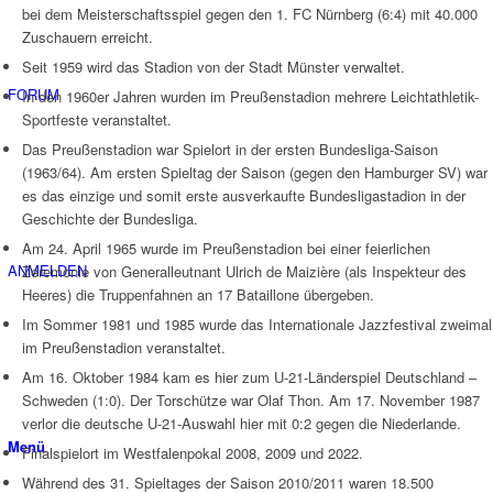
bei dem Meisterschaftsspiel gegen den 1. FC Nürnberg (6:4) mit 40.000
Zuschauern erreicht.
Seit 1959 wird das Stadion von der Stadt Münster verwaltet.
FORUM
In den 1960er Jahren wurden im Preußenstadion mehrere Leichtathletik-
Sportfeste veranstaltet.
Das Preußenstadion war Spielort in der ersten Bundesliga-Saison
(1963/64). Am ersten Spieltag der Saison (gegen den Hamburger SV) war
es das einzige und somit erste ausverkaufte Bundesligastadion in der
Geschichte der Bundesliga.
Am 24. April 1965 wurde im Preußenstadion bei einer feierlichen
ANMELDEN
Zeremonie von Generalleutnant Ulrich de Maizière (als Inspekteur des
Heeres) die Truppenfahnen an 17 Bataillone übergeben.
Im Sommer 1981 und 1985 wurde das Internationale Jazzfestival zweimal
im Preußenstadion veranstaltet.
Am 16. Oktober 1984 kam es hier zum U-21-Länderspiel Deutschland –
Schweden (1:0). Der Torschütze war Olaf Thon. Am 17. November 1987
verlor die deutsche U-21-Auswahl hier mit 0:2 gegen die Niederlande.
Menü
Finalspielort im Westfalenpokal 2008, 2009 und 2022.
Während des 31. Spieltages der Saison 2010/2011 waren 18.500