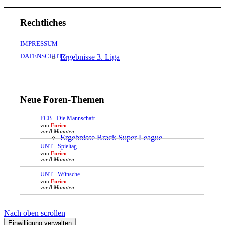
Rechtliches
IMPRESSUM
DATENSCHUTZ
Ergebnisse 3. Liga
Neue Foren-Themen
FCB - Die Mannschaft
von
Enrico
vor 8 Monaten
Ergebnisse Brack Super League
UNT - Spieltag
von
Enrico
vor 8 Monaten
UNT - Wünsche
von
Enrico
vor 8 Monaten
Nach oben scrollen
LOUNGE
Einwilligung verwalten