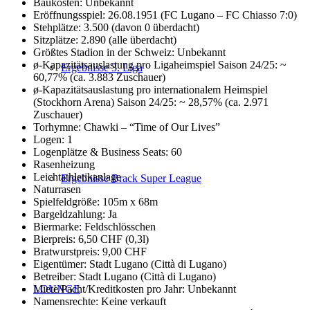
Baukosten: Unbekannt
Eröffnungsspiel: 26.08.1951 (FC Lugano – FC Chiasso 7:0)
Stehplätze: 3.500 (davon 0 überdacht)
Sitzplätze: 2.890 (alle überdacht)
Größtes Stadion in der Schweiz: Unbekannt
ø-Kapazitätsauslastung pro Ligaheimspiel Saison 24/25: ~
Ergebnisse 3. Liga
60,77% (ca. 3.883 Zuschauer)
ø-Kapazitätsauslastung pro internationalem Heimspiel
(Stockhorn Arena) Saison 24/25: ~ 28,57% (ca. 2.971
Zuschauer)
Torhymne: Chawki – “Time of Our Lives”
Logen: 1
Logenplätze & Business Seats: 60
Rasenheizung
Leichtathletikanlage
Ergebnisse Brack Super League
Naturrasen
Spielfeldgröße: 105m x 68m
Bargeldzahlung: Ja
Biermarke: Feldschlösschen
Bierpreis: 6,50 CHF (0,3l)
Bratwurstpreis: 9,00 CHF
Eigentümer: Stadt Lugano (Città di Lugano)
Betreiber: Stadt Lugano (Città di Lugano)
Miete/Pacht/Kreditkosten pro Jahr: Unbekannt
LOUNGE
Namensrechte: Keine verkauft