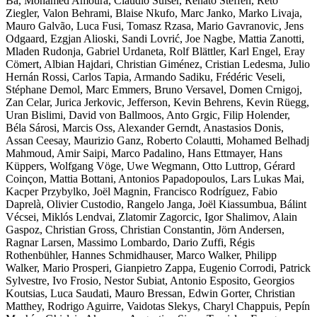
Ba, Mohamed Amoura, Claudio Sulser, Renato Steffen, Reto
Ziegler, Valon Behrami, Blaise Nkufo, Marc Janko, Marko Livaja,
Mauro Galvão, Luca Fusi, Tomasz Rzasa, Mario Gavranovic, Jens
Odgaard, Ezgjan Alioski, Sandi Lovrić, Joe Nagbe, Mattia Zanotti,
Mladen Rudonja, Gabriel Urdaneta, Rolf Blättler, Karl Engel, Eray
Cömert, Albian Hajdari, Christian Giménez, Cristian Ledesma, Julio
Hernán Rossi, Carlos Tapia, Armando Sadiku, Frédéric Veseli,
Stéphane Demol, Marc Emmers, Bruno Versavel, Domen Crnigoj,
Zan Celar, Jurica Jerkovic, Jefferson, Kevin Behrens, Kevin Rüegg,
Uran Bislimi, David von Ballmoos, Anto Grgic, Filip Holender,
Béla Sárosi, Marcis Oss, Alexander Gerndt, Anastasios Donis,
Assan Ceesay, Maurizio Ganz, Roberto Colautti, Mohamed Belhadj
Mahmoud, Amir Saipi, Marco Padalino, Hans Ettmayer, Hans
Küppers, Wolfgang Vöge, Uwe Wegmann, Otto Luttrop, Gérard
Coinçon, Mattia Bottani, Antonios Papadopoulos, Lars Lukas Mai,
Kacper Przybylko, Joël Magnin, Francisco Rodríguez, Fabio
Daprelà, Olivier Custodio, Rangelo Janga, Joël Kiassumbua, Bálint
Vécsei, Miklós Lendvai, Zlatomir Zagorcic, Igor Shalimov, Alain
Gaspoz, Christian Gross, Christian Constantin, Jörn Andersen,
Ragnar Larsen, Massimo Lombardo, Dario Zuffi, Régis
Rothenbühler, Hannes Schmidhauser, Marco Walker, Philipp
Walker, Mario Prosperi, Gianpietro Zappa, Eugenio Corrodi, Patrick
Sylvestre, Ivo Frosio, Nestor Subiat, Antonio Esposito, Georgios
Koutsias, Luca Saudati, Mauro Bressan, Edwin Gorter, Christian
Matthey, Rodrigo Aguirre, Vaidotas Slekys, Charyl Chappuis, Pepín