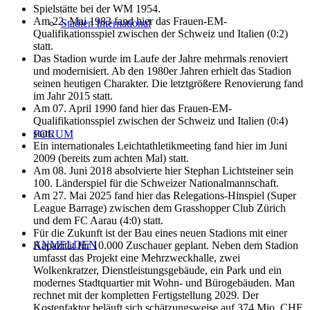
Spielstätte bei der WM 1954.
Am 22. Mai 1983 fand hier das Frauen-EM-
Stadien International
Qualifikationsspiel zwischen der Schweiz und Italien (0:2)
statt.
Das Stadion wurde im Laufe der Jahre mehrmals renoviert
und modernisiert. Ab den 1980er Jahren erhielt das Stadion
seinen heutigen Charakter. Die letztgrößere Renovierung fand
im Jahr 2015 statt.
Am 07. April 1990 fand hier das Frauen-EM-
Qualifikationsspiel zwischen der Schweiz und Italien (0:4)
statt.
FORUM
Ein internationales Leichtathletikmeeting fand hier im Juni
2009 (bereits zum achten Mal) statt.
Am 08. Juni 2018 absolvierte hier Stephan Lichtsteiner sein
100. Länderspiel für die Schweizer Nationalmannschaft.
Am 27. Mai 2025 fand hier das Relegations-Hinspiel (Super
League Barrage) zwischen dem Grasshopper Club Zürich
und dem FC Aarau (4:0) statt.
Für die Zukunft ist der Bau eines neuen Stadions mit einer
ANMELDEN
Kapazität für 10.000 Zuschauer geplant. Neben dem Stadion
umfasst das Projekt eine Mehrzweckhalle, zwei
Wolkenkratzer, Dienstleistungsgebäude, ein Park und ein
modernes Stadtquartier mit Wohn- und Bürogebäuden. Man
rechnet mit der kompletten Fertigstellung 2029. Der
Kostenfaktor beläuft sich schätzungsweise auf 374 Mio. CHF.