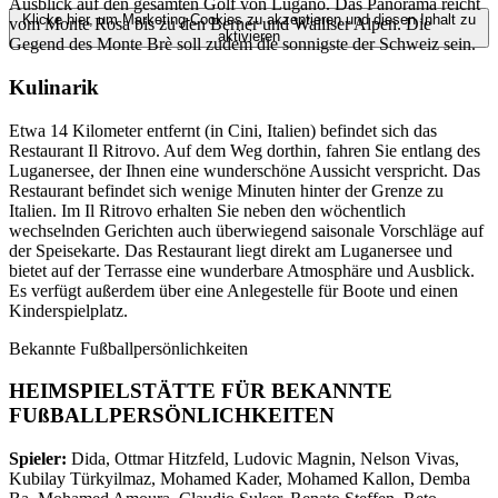
Ausblick auf den gesamten Golf von Lugano. Das Panorama reicht
Klicke hier, um Marketing-Cookies zu akzeptieren und diesen Inhalt zu
vom Monte Rosa bis zu den Berner und Walliser Alpen. Die
aktivieren
Gegend des Monte Brè soll zudem die sonnigste der Schweiz sein.
Kulinarik
Etwa 14 Kilometer entfernt (in Cini, Italien) befindet sich das
Restaurant Il Ritrovo. Auf dem Weg dorthin, fahren Sie entlang des
Luganersee, der Ihnen eine wunderschöne Aussicht verspricht. Das
Restaurant befindet sich wenige Minuten hinter der Grenze zu
Italien. Im Il Ritrovo erhalten Sie neben den wöchentlich
wechselnden Gerichten auch überwiegend saisonale Vorschläge auf
der Speisekarte. Das Restaurant liegt direkt am Luganersee und
bietet auf der Terrasse eine wunderbare Atmosphäre und Ausblick.
Es verfügt außerdem über eine Anlegestelle für Boote und einen
Kinderspielplatz.
Bekannte Fußballpersönlichkeiten
HEIMSPIELSTÄTTE FÜR BEKANNTE
FUßBALLPERSÖNLICHKEITEN
Spieler:
Dida, Ottmar Hitzfeld, Ludovic Magnin, Nelson Vivas,
Kubilay Türkyilmaz, Mohamed Kader, Mohamed Kallon, Demba