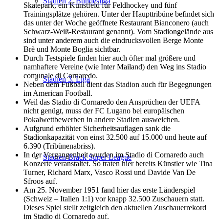
Stadien 2. Bundesliga
Skatepark, ein Kunstfeld für Feldhockey und fünf
Trainingsplätze gehören. Unter der Haupttribüne befindet sich
das unter der Woche geöffnete Restaurant Bianconero (auch
Schwarz-Weiß-Restaurant genannt). Vom Stadiongelände aus
sind unter anderem auch die eindrucksvollen Berge Monte
Brè und Monte Boglia sichtbar.
Durch Testspiele finden hier auch öfter mal größere und
namhaftere Vereine (wie Inter Mailand) den Weg ins Stadio
comunale di Cornaredo.
Stadien 3. Liga
Neben dem Fußball dient das Stadion auch für Begegnungen
im American Football.
Weil das Stadio di Cornaredo den Ansprüchen der UEFA
nicht genügt, muss der FC Lugano bei europäischen
Pokalwettbewerben in andere Stadien ausweichen.
Aufgrund erhöhter Sicherheitsauflagen sank die
Stadionkapazität von einst 32.500 auf 15.000 und heute auf
6.390 (Tribünenabriss).
In der Vergangenheit wurden im Stadio di Cornaredo auch
Stadien Brack Super League
Konzerte veranstaltet. So traten hier bereits Künstler wie Tina
Turner, Richard Marx, Vasco Rossi und Davide Van De
Sfroos auf.
Am 25. November 1951 fand hier das erste Länderspiel
(Schweiz – Italien 1:1) vor knapp 32.500 Zuschauern statt.
Dieses Spiel stellt zeitgleich den aktuellen Zuschauerrekord
im Stadio di Cornaredo auf.