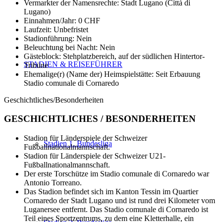
Vermarkter der Namensrechte: Stadt Lugano (Città di
Lugano)
Einnahmen/Jahr: 0 CHF
Laufzeit: Unbefristet
Stadionführung: Nein
Beleuchtung bei Nacht: Nein
Gästeblock: Stehplatzbereich, auf der südlichen Hintertor-
STADIEN & REISEFÜHRER
Tribüne
Ehemalige(r) (Name der) Heimspielstätte: Seit Erbauung
Stadio comunale di Cornaredo
Geschichtliches/Besonderheiten
GESCHICHTLICHES / BESONDERHEITEN
Stadion für Länderspiele der Schweizer
Stadien 1. Bundesliga
Fußballnationalmannschaft.
Stadion für Länderspiele der Schweizer U21-
Fußballnationalmannschaft.
Der erste Torschütze im Stadio comunale di Cornaredo war
Antonio Torreano.
Das Stadion befindet sich im Kanton Tessin im Quartier
Cornaredo der Stadt Lugano und ist rund drei Kilometer vom
Luganersee entfernt. Das Stadio comunale di Cornaredo ist
Teil eines Sportzentrums, zu dem eine Kletterhalle, ein