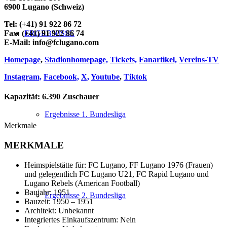
6900 Lugano (Schweiz)
Tel: (+41) 91 922 86 72
Fax: (+41) 91 922 86 74
ERGEBNISSE
E-Mail: info@fclugano.com
Homepage
,
Stadionhomepage,
Tickets,
Fanartikel,
Vereins-TV
Instagram,
Facebook,
X,
Youtube
,
Tiktok
Kapazität: 6.390 Zuschauer
Ergebnisse 1. Bundesliga
Merkmale
MERKMALE
Heimspielstätte für: FC Lugano, FF Lugano 1976 (Frauen)
und gelegentlich FC Lugano U21, FC Rapid Lugano und
Lugano Rebels (American Football)
Baujahr: 1951
Ergebnisse 2. Bundesliga
Bauzeit: 1950 – 1951
Architekt: Unbekannt
Integriertes Einkaufszentrum: Nein