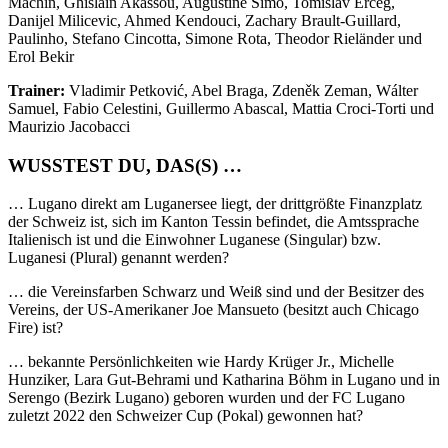
Machín, Ghislain Akassou, Augustine Simo, Tomislav Erceg,
Danijel Milicevic, Ahmed Kendouci, Zachary Brault-Guillard,
Paulinho, Stefano Cincotta, Simone Rota, Theodor Rieländer und
Erol Bekir
Trainer:
Vladimir Petković, Abel Braga, Zdeněk Zeman, Wálter
Samuel, Fabio Celestini, Guillermo Abascal, Mattia Croci-Torti und
Maurizio Jacobacci
WUSSTEST DU, DAS(S) …
… Lugano direkt am Luganersee liegt, der drittgrößte Finanzplatz
der Schweiz ist, sich im Kanton Tessin befindet, die Amtssprache
Italienisch ist und die Einwohner Luganese (Singular) bzw.
Luganesi (Plural) genannt werden?
… die Vereinsfarben Schwarz und Weiß sind und der Besitzer des
Vereins, der US-Amerikaner Joe Mansueto (besitzt auch Chicago
Fire) ist?
… bekannte Persönlichkeiten wie Hardy Krüger Jr., Michelle
Hunziker, Lara Gut-Behrami und Katharina Böhm in Lugano und in
Serengo (Bezirk Lugano) geboren wurden und der FC Lugano
zuletzt 2022 den Schweizer Cup (Pokal) gewonnen hat?