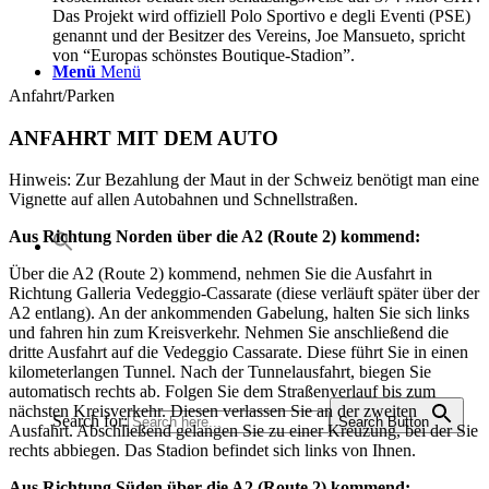
Das Projekt wird offiziell Polo Sportivo e degli Eventi (PSE)
genannt und der Besitzer des Vereins, Joe Mansueto, spricht
von “Europas schönstes Boutique-Stadion”.
Menü
Menü
Anfahrt/Parken
ANFAHRT MIT DEM AUTO
Hinweis: Zur Bezahlung der Maut in der Schweiz benötigt man eine
Vignette auf allen Autobahnen und Schnellstraßen.
Aus Richtung Norden über die A2 (Route 2) kommend:
Über die A2 (Route 2) kommend, nehmen Sie die Ausfahrt in
Richtung Galleria Vedeggio-Cassarate (diese verläuft später über der
A2 entlang). An der ankommenden Gabelung, halten Sie sich links
und fahren hin zum Kreisverkehr. Nehmen Sie anschließend die
dritte Ausfahrt auf die Vedeggio Cassarate. Diese führt Sie in einen
kilometerlangen Tunnel. Nach der Tunnelausfahrt, biegen Sie
automatisch rechts ab. Folgen Sie dem Straßenverlauf bis zum
nächsten Kreisverkehr. Diesen verlassen Sie an der zweiten
Search for:
Search Button
Ausfahrt. Abschließend gelangen Sie zu einer Kreuzung, bei der Sie
rechts abbiegen. Das Stadion befindet sich links von Ihnen.
Aus Richtung Süden über die A2 (Route 2) kommend: