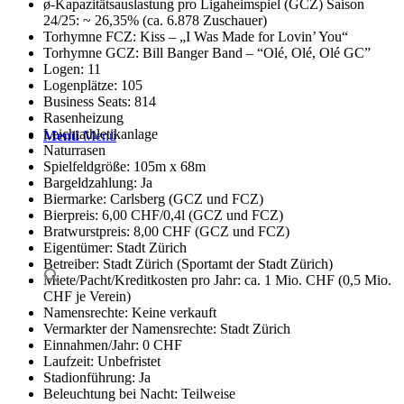
ø-Kapazitätsauslastung pro Ligaheimspiel (GCZ) Saison
24/25: ~ 26,35% (ca. 6.878 Zuschauer)
Torhymne FCZ: Kiss – „I Was Made for Lovin’ You“
Torhymne GCZ: Bill Banger Band – “Olé, Olé, Olé GC”
Logen: 11
Logenplätze: 105
Business Seats: 814
Rasenheizung
Leichtathletikanlage
Menü
Menü
Naturrasen
Spielfeldgröße: 105m x 68m
Bargeldzahlung: Ja
Biermarke: Carlsberg (GCZ und FCZ)
Bierpreis: 6,00 CHF/0,4l (GCZ und FCZ)
Bratwurstpreis: 8,00 CHF (GCZ und FCZ)
Eigentümer: Stadt Zürich
Betreiber: Stadt Zürich (Sportamt der Stadt Zürich)
Miete/Pacht/Kreditkosten pro Jahr: ca. 1 Mio. CHF (0,5 Mio.
CHF je Verein)
Namensrechte: Keine verkauft
Vermarkter der Namensrechte: Stadt Zürich
Einnahmen/Jahr: 0 CHF
Laufzeit: Unbefristet
Stadionführung: Ja
Beleuchtung bei Nacht: Teilweise