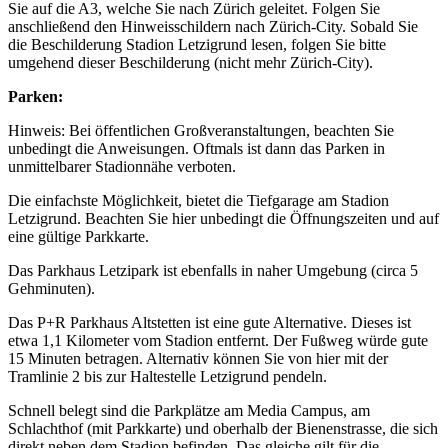
Sie auf die A3, welche Sie nach Zürich geleitet. Folgen Sie
anschließend den Hinweisschildern nach Zürich-City. Sobald Sie
die Beschilderung Stadion Letzigrund lesen, folgen Sie bitte
umgehend dieser Beschilderung (nicht mehr Zürich-City).
Parken:
Hinweis: Bei öffentlichen Großveranstaltungen, beachten Sie
unbedingt die Anweisungen. Oftmals ist dann das Parken in
unmittelbarer Stadionnähe verboten.
Die einfachste Möglichkeit, bietet die Tiefgarage am Stadion
Letzigrund. Beachten Sie hier unbedingt die Öffnungszeiten und auf
eine gültige Parkkarte.
Das Parkhaus Letzipark ist ebenfalls in naher Umgebung (circa 5
Gehminuten).
Das P+R Parkhaus Altstetten ist eine gute Alternative. Dieses ist
etwa 1,1 Kilometer vom Stadion entfernt. Der Fußweg würde gute
15 Minuten betragen. Alternativ können Sie von hier mit der
Tramlinie 2 bis zur Haltestelle Letzigrund pendeln.
Schnell belegt sind die Parkplätze am Media Campus, am
Schlachthof (mit Parkkarte) und oberhalb der Bienenstrasse, die sich
direkt neben dem Stadion befinden. Das gleiche gilt für die