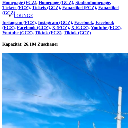
Homepage (FCZ)
,
Homepage (GCZ),
Stadionhomepage,
Tickets (FCZ),
Tickets (GCZ),
Fanartikel (FCZ),
Fanartikel
(GCZ)
LOUNGE
Instagram (FCZ),
Instagram (GCZ),
Facebook,
Facebook
(FCZ),
Facebook (GCZ),
X (FCZ),
X (GCZ),
Youtube (FCZ),
Youtube (GCZ),
Tiktok (FCZ),
Tiktok (GCZ)
Kapazität: 26.104 Zuschauer
STADIEN & REISEFÜHRER
Stadien 1. Bundesliga