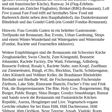
und mit französischer Küche), Runway 34 (Flug-Erlebnis-
Restaurant am Züricher Flughafen), Brisket (BBQ-Restaurant), Loft
Five (casual Fast Food trifft auf herzhaftes Slow Food mit
Barbereich direkt neben dem Hauptbahnhof), das Dunkelrestaurant
Blindekuh und das Gondel Gärtli (ein Gondel Fondue-Restaurant).
Hinweis: Frau Gerolds Garten ist ein beliebter Gastronomie-
Treffpunkt mit Restaurant, Bar, Events, Urban Gardening, Shops
und einem Winter-Wunderland mit Wintergarten und Winterstube
(Fondue, Raclette und Feuerstellen inklusive).
Weitere Empfehlungen sind die Restaurants mit Schweizer Küche
Zeughauskeller, Swiss Chuchi, Zum Königstuhl, Brasserie
Johanniter, Raclette Factory, Die Waid, Felsenegg, Adlisberg,
Brasserie Federal, Rosaly’s, Raclette Stube, zum Kropf, Zunfthaus
zur Zimmerleuten, Bürgli, eCHo, Blockhus, Tracht, Schützengasse,
Altes Klösterli und Veltliner Keller, die Brauhäuser Rheinfelder
Bierhalle und Bierhalle Wolf, die Fischrestaurants Fischerstube
Zürihorn, Lake Side, Ristorante Bianchi, Fischer’s Fritz und Frisk
Fisk, die Burgerrestaurants The Bite, Holy Cow, Burgermeister, Big
Burger, Public Burger, Shiso Burger, Goodys Smashburger, Bunzai
und Sando sowie die Restaurants mit Fusionsküche Kitchen
Republic, Aurora, Heugümper und Live. Vegetarisch-vegane
Gerichte erhalten Sie bei Haus Hiltl, Hiltl Dachterrasse, Hiltl
Sihlpost, tibits Oerlikon, Neue Taverne, Anoah, Viadukt, Roots