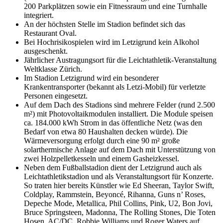
200 Parkplätzen sowie ein Fitnessraum und eine Turnhalle
integriert.
An der höchsten Stelle im Stadion befindet sich das
Restaurant Oval.
Bei Hochrisikospielen wird im Letzigrund kein Alkohol
ausgeschenkt.
Jährlicher Austragungsort für die Leichtathletik-Veranstaltung
Weltklasse Zürich.
Im Stadion Letzigrund wird ein besonderer
Krankentransporter (bekannt als Letzi-Mobil) für verletzte
Personen eingesetzt.
Auf dem Dach des Stadions sind mehrere Felder (rund 2.500
m²) mit Photovoltaikmodulen installiert. Die Module speisen
ca. 184.000 kWh Strom in das öffentliche Netz (was den
Bedarf von etwa 80 Haushalten decken würde). Die
Wärmeversorgung erfolgt durch eine 90 m² große
solarthermische Anlage auf dem Dach mit Unterstützung von
zwei Holzpelletkesseln und einem Gasheizkessel.
Neben dem Fußballstadion dient der Letzigrund auch als
Leichtathletikstadion und als Veranstaltungsort für Konzerte.
So traten hier bereits Künstler wie Ed Sheeran, Taylor Swift,
Coldplay, Rammstein, Beyoncé, Rihanna, Guns n’ Roses,
Depeche Mode, Metallica, Phil Collins, Pink, U2, Bon Jovi,
Bruce Springsteen, Madonna, The Rolling Stones, Die Toten
Hosen, AC/DC, Robbie Williams und Roger Waters auf.