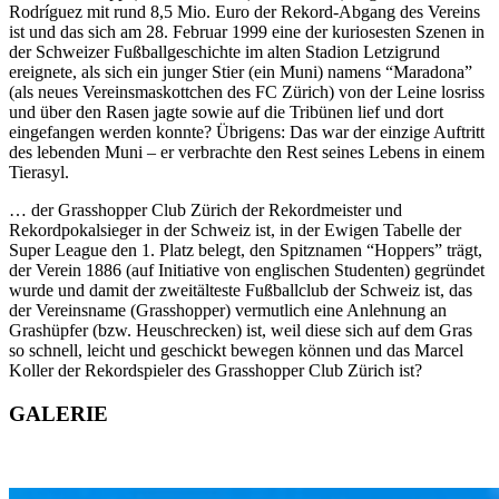
Rodríguez mit rund 8,5 Mio. Euro der Rekord-Abgang des Vereins
ist und das sich am 28. Februar 1999 eine der kuriosesten Szenen in
der Schweizer Fußballgeschichte im alten Stadion Letzigrund
ereignete, als sich ein junger Stier (ein Muni) namens “Maradona”
(als neues Vereinsmaskottchen des FC Zürich) von der Leine losriss
und über den Rasen jagte sowie auf die Tribünen lief und dort
eingefangen werden konnte? Übrigens: Das war der einzige Auftritt
des lebenden Muni – er verbrachte den Rest seines Lebens in einem
Tierasyl.
… der Grasshopper Club Zürich der Rekordmeister und
Rekordpokalsieger in der Schweiz ist, in der Ewigen Tabelle der
Super League den 1. Platz belegt, den Spitznamen “Hoppers” trägt,
der Verein 1886 (auf Initiative von englischen Studenten) gegründet
wurde und damit der zweitälteste Fußballclub der Schweiz ist, das
der Vereinsname (Grasshopper) vermutlich eine Anlehnung an
Grashüpfer (bzw. Heuschrecken) ist, weil diese sich auf dem Gras
so schnell, leicht und geschickt bewegen können und das Marcel
Koller der Rekordspieler des Grasshopper Club Zürich ist?
GALERIE