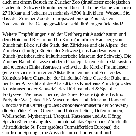
auch mit einem Besuch im Züricher Zoo (drittältester zoologischen
Garten der Schweiz) kombinieren. Dieser hat eine Fläche von circa
27 Hektar und beheimatet mehr als 4.500 Individuen. Wussten Sie,
dass der Züricher Zoo der europaweit einzige Zoo ist, dem
Nachzuchten bei Galapagos-Riesenschildkröten geglückt sind?
Weitere Empfehlungen sind der Uetliberg mit Aussichtsturm und
dem Hotel und Restaurant Uto Kulm (autofreier Hausberg von
Zürich mit Blick auf die Stadt, den Zürichsee und die Alpen), der
Zürichsee (fünftgrößte See der Schweiz), das Landesmuseum
Zürich (meistbesuchte kulturhistorische Museum der Schweiz), Die
Zürcher Bahnhofstrasse mit dem Paradeplatz (eine der exklusivsten
und teuersten Einkaufsstrassen weltweit), die Kirche Fraumünster
(eine der vier reformierten Altstadtkirchen und mit Fenster des
Künstlers Marc Chagalls), der Lindenhof (eine Oase der Ruhe mit
herrlicher Aussicht auf die Altstadt), das Kunsthaus Zürich (größtes
Kunstmuseum der Schweiz), das Hürlimannbad & Spa, die
Fortyseven Wellness-Therme, die Street Parade (größte Techno-
Party der Welt), das FIFA Museum, das Lindt Museum Home of
Chocolate mit Outlet (größtes Schokoladenmuseum der Schweiz),
die Seebäder Enge, Oberer und Unterer Letten, Tiefenbrunnen,
Wollishofen, Mythenquai, Utoquai, Katzensee und Au-Höngg,
Spaziergänge entlang des Limmatquai, das Opernhaus Zürich, die
Altstadtkirche St. Peter (größtes Turmzifferblatt Europas), die
Confiserie Sprüngli, die Aussichtstürme Loorenkopf und