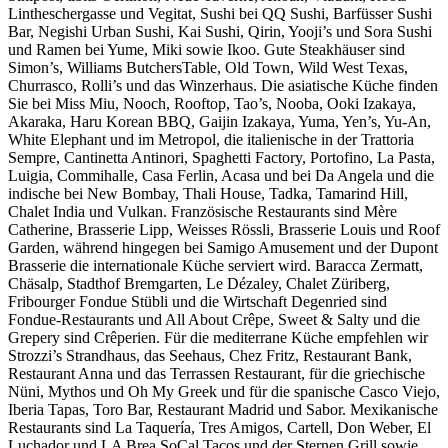
Lintheschergasse und Vegitat, Sushi bei QQ Sushi, Barfüsser Sushi
Bar, Negishi Urban Sushi, Kai Sushi, Qirin, Yooji’s und Sora Sushi
und Ramen bei Yume, Miki sowie Ikoo. Gute Steakhäuser sind
Simon’s, Williams ButchersTable, Old Town, Wild West Texas,
Churrasco, Rolli’s und das Winzerhaus. Die asiatische Küche finden
Sie bei Miss Miu, Nooch, Rooftop, Tao’s, Nooba, Ooki Izakaya,
Akaraka, Haru Korean BBQ, Gaijin Izakaya, Yuma, Yen’s, Yu-An,
White Elephant und im Metropol, die italienische in der Trattoria
Sempre, Cantinetta Antinori, Spaghetti Factory, Portofino, La Pasta,
Luigia, Commihalle, Casa Ferlin, Acasa und bei Da Angela und die
indische bei New Bombay, Thali House, Tadka, Tamarind Hill,
Chalet India und Vulkan. Französische Restaurants sind Mère
Catherine, Brasserie Lipp, Weisses Rössli, Brasserie Louis und Roof
Garden, während hingegen bei Samigo Amusement und der Dupont
Brasserie die internationale Küche serviert wird. Baracca Zermatt,
Chäsalp, Stadthof Bremgarten, Le Dézaley, Chalet Züriberg,
Fribourger Fondue Stübli und die Wirtschaft Degenried sind
Fondue-Restaurants und All About Crêpe, Sweet & Salty und die
Grepery sind Crêperien. Für die mediterrane Küche empfehlen wir
Strozzi’s Strandhaus, das Seehaus, Chez Fritz, Restaurant Bank,
Restaurant Anna und das Terrassen Restaurant, für die griechische
Nüni, Mythos und Oh My Greek und für die spanische Casco Viejo,
Iberia Tapas, Toro Bar, Restaurant Madrid und Sabor. Mexikanische
Restaurants sind La Taquería, Tres Amigos, Cartell, Don Weber, El
Luchador und LA Brea SoCal Tacos und der Sternen Grill sowie