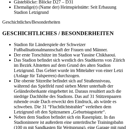
Gästeblöcke: Blöcke D27 – D31
Ehemalige(r) (Name der) Heimspielstätte: Seit Erbauung
Stadion Letzigrund
Geschichtliches/Besonderheiten
GESCHICHTLICHES / BESONDERHEITEN
Stadion für Länderspiele der Schweizer
Fußballnationalmannschaft der Frauen und Männer.
Der erste Torschütze im Stadion war Yassine Chikhaoui.
Das Stadion befindet sich westlich des Stadtkerns von Zürich
im Bezirk Altstetten auf dem Grund des alten Stadion
Letzigrund. Das Gebiet wurde im Mittelalter von einer Letzi
(Anlage für Talsperren) durchzogen.
Die oberste Sitzreihe befindet sich auf Straßenniveau,
während das Spielfeld rund sieben Meter unterhalb der
Geländeoberkante eingebettet ist. Daraus resultiert auch die
niedrige Dachhöhe des Stadions. Das auf 31 Stützenpaaren
ruhende ovale Dach erweckt den Eindruck, als würde es
schweben. Die 31 “Fluchtlichtstrahler” verleihen dem
Letzigrund oft den Spitznamen „Geburtstagstorte“.
Neben dem Stadion befindet sich ein Rasenplatz. In das
Stadioninnere ist außerdem eine unterirdische Trainingsbahn
(100 m mit Sandkasten für Weitsprung), eine Garage mit rund