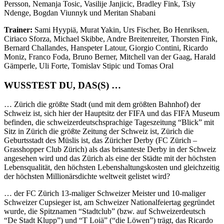
Persson, Nemanja Tosic, Vasilije Janjicic, Bradley Fink, Tsiy
Ndenge, Bogdan Viunnyk und Meritan Shabani
Trainer:
Sami Hyypiä, Murat Yakin, Urs Fischer, Bo Henriksen,
Ciriaco Sforza, Michael Skibbe, Andre Breitenreiter, Thorsten Fink,
Bernard Challandes, Hanspeter Latour, Giorgio Contini, Ricardo
Moniz, Franco Foda, Bruno Berner, Mitchell van der Gaag, Harald
Gämperle, Uli Forte, Tomislav Stipic und Tomas Oral
WUSSTEST DU, DAS(S) …
… Zürich die größte Stadt (und mit dem größten Bahnhof) der
Schweiz ist, sich hier der Hauptsitz der FIFA und das FIFA Museum
befinden, die schweizerdeutschsprachige Tageszeitung “Blick” mit
Sitz in Zürich die größte Zeitung der Schweiz ist, Zürich die
Geburtsstadt des Müslis ist, das Züricher Derby (FC Zürich –
Grasshopper Club Zürich) als das brisanteste Derby in der Schweiz
angesehen wird und das Zürich als eine der Städte mit der höchsten
Lebensqualität, den höchsten Lebenshaltungskosten und gleichzeitig
der höchsten Millionärsdichte weltweit gelistet wird?
… der FC Zürich 13-maliger Schweizer Meister und 10-maliger
Schweizer Cupsieger ist, am Schweizer Nationalfeiertag gegründet
wurde, die Spitznamen “Stadtclub” (bzw. auf Schweizerdeutsch
“De Stadt Klupp”) und “T Loiä” (“die Löwen”) trägt, das Ricardo