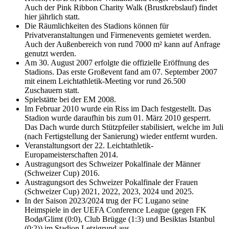
Auch der Pink Ribbon Charity Walk (Brustkrebslauf) findet
hier jährlich statt.
Die Räumlichkeiten des Stadions können für
Privatveranstaltungen und Firmenevents gemietet werden.
Auch der Außenbereich von rund 7000 m² kann auf Anfrage
genutzt werden.
Am 30. August 2007 erfolgte die offizielle Eröffnung des
Stadions. Das erste Großevent fand am 07. September 2007
mit einem Leichtathletik-Meeting vor rund 26.500
Zuschauern statt.
Spielstätte bei der EM 2008.
Im Februar 2010 wurde ein Riss im Dach festgestellt. Das
Stadion wurde daraufhin bis zum 01. März 2010 gesperrt.
Das Dach wurde durch Stützpfeiler stabilisiert, welche im Juli
(nach Fertigstellung der Sanierung) wieder entfernt wurden.
Veranstaltungsort der 22. Leichtathletik-
Europameisterschaften 2014.
Austragungsort des Schweizer Pokalfinale der Männer
(Schweizer Cup) 2016.
Austragungsort des Schweizer Pokalfinale der Frauen
(Schweizer Cup) 2021, 2022, 2023, 2024 und 2025.
In der Saison 2023/2024 trug der FC Lugano seine
Heimspiele in der UEFA Conference League (gegen FK
Bodø/Glimt (0:0), Club Brügge (1:3) und Besiktas Istanbul
(0:2)) im Stadion Letzigrund aus.