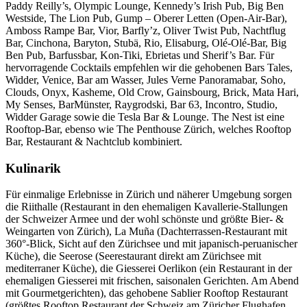
Paddy Reilly’s, Olympic Lounge, Kennedy’s Irish Pub, Big Ben
Westside, The Lion Pub, Gump – Oberer Letten (Open-Air-Bar),
Amboss Rampe Bar, Vior, Barfly’z, Oliver Twist Pub, Nachtflug
Bar, Cinchona, Baryton, Stubä, Rio, Elisaburg, Olé-Olé-Bar, Big
Ben Pub, Barfussbar, Kon-Tiki, Ebrietas und Sherif’s Bar. Für
hervorragende Cocktails empfehlen wir die gehobenen Bars Tales,
Widder, Venice, Bar am Wasser, Jules Verne Panoramabar, Soho,
Clouds, Onyx, Kasheme, Old Crow, Gainsbourg, Brick, Mata Hari,
My Senses, BarMünster, Raygrodski, Bar 63, Incontro, Studio,
Widder Garage sowie die Tesla Bar & Lounge. The Nest ist eine
Rooftop-Bar, ebenso wie The Penthouse Zürich, welches Rooftop
Bar, Restaurant & Nachtclub kombiniert.
Kulinarik
Für einmalige Erlebnisse in Zürich und näherer Umgebung sorgen
die Riithalle (Restaurant in den ehemaligen Kavallerie-Stallungen
der Schweizer Armee und der wohl schönste und größte Bier- &
Weingarten von Zürich), La Muña (Dachterrassen-Restaurant mit
360°-Blick, Sicht auf den Zürichsee und mit japanisch-peruanischer
Küche), die Seerose (Seerestaurant direkt am Zürichsee mit
mediterraner Küche), die Giesserei Oerlikon (ein Restaurant in der
ehemaligen Giesserei mit frischen, saisonalen Gerichten. Am Abend
mit Gourmetgerichten), das gehobene Sablier Rooftop Restaurant
(größtes Rooftop Restaurant der Schweiz am Züricher Flughafen