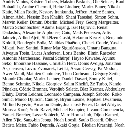
Andris Vanins, Kristers Tobers, Maksim Paskotsi, Ole Selnæs, Raúl
Bobadilla, Amine Chermiti, Heinz Lindner, Moritz Bauer, Nikola
Katic, Milan Rodic, Nestory Irankunda, Jeffren, André Santos,
Almen Abdi, Nassim Ben Khalifa, Shani Tarashaj, Simon Sohm,
Marvin Keller, Dimitri Oberlin, Michael Frey, Georg Margreitter,
Marco Schönbächler, Adama Bojang, Izet Hajrovic, Renat
Dadashov, Alexandre Alphonse, Caio, Mads Pedersen, Adis
Jahovic, Arlind Ajeti, Shkëlzen Gashi, Hekuran Kryeziu, Benjamin
Kololli, Bendegúz Bolla, Matthias Phaëton, Cheick Condé, Yassin
Mikari, Ivan Santini, Rúnar Már Sigurjónsson, Umaru Bangura,
Aiyegun Tosin, Lucas Andersen, Loris Benito, Elmin Rastoder,
Antonio Marchesano, Pascal Schürpf, Hayao Kawabe, Ayumu
Seko, Imourane Hassane, Christián Herc, Donis Avdijaj, Jonathan
Asp Jensen, Lovro Zvonarek, Lei Li, Assan Ceesay, Pa Modou,
Awer Mabil, Mathieu Choinière, Theo Corbeanu, Grégory Sertic,
Mounir Chouiar, Moritz Leitner, Daniel Davari, Sonny Kittel,
Benno Schmitz, Nikola Gjorgjev, Salim Khelifi, Zé Turbo, Nando
Pijnaker, Cédric Brunner, Veroljub Salatic, Blaz Kramer, Abdoulaye
Diaby, Doron Leidner, Leonardo Campana, Joseph Sabobo, Roko
Simic, Marco Djuricin, Caiuby, Bryan Lasme, Raphael Dwamena,
Mirlind Kryeziu, Amadou Dante, Juan José Perea, Daniel Afriyie,
Moussa Koné, Yoric Ravet, Michael Kempter, Livano Comenencia,
Yanick Brecher, Lasse Sobiech, Marc Hornschuh, Dijon Kameri,
Allen Njie, Sang-bin Jeong, Noah Loosli, Saulo Decarli, Oliver
Batista Meier, Fabio Daprelà, Akaki Gogia, Bledian Krasniqi, Noah