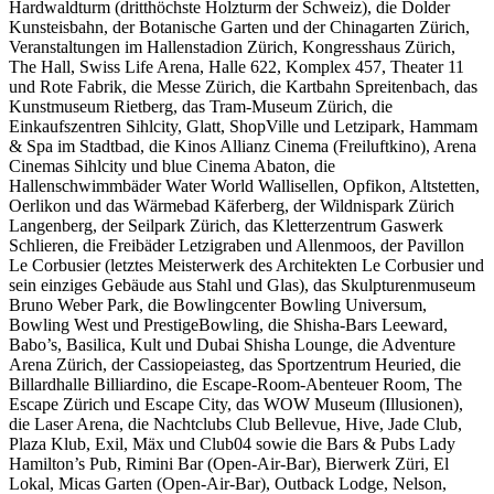
Hardwaldturm (dritthöchste Holzturm der Schweiz), die Dolder
Kunsteisbahn, der Botanische Garten und der Chinagarten Zürich,
Veranstaltungen im Hallenstadion Zürich, Kongresshaus Zürich,
The Hall, Swiss Life Arena, Halle 622, Komplex 457, Theater 11
und Rote Fabrik, die Messe Zürich, die Kartbahn Spreitenbach, das
Kunstmuseum Rietberg, das Tram-Museum Zürich, die
Einkaufszentren Sihlcity, Glatt, ShopVille und Letzipark, Hammam
& Spa im Stadtbad, die Kinos Allianz Cinema (Freiluftkino), Arena
Cinemas Sihlcity und blue Cinema Abaton, die
Hallenschwimmbäder Water World Wallisellen, Opfikon, Altstetten,
Oerlikon und das Wärmebad Käferberg, der Wildnispark Zürich
Langenberg, der Seilpark Zürich, das Kletterzentrum Gaswerk
Schlieren, die Freibäder Letzigraben und Allenmoos, der Pavillon
Le Corbusier (letztes Meisterwerk des Architekten Le Corbusier und
sein einziges Gebäude aus Stahl und Glas), das Skulpturenmuseum
Bruno Weber Park, die Bowlingcenter Bowling Universum,
Bowling West und PrestigeBowling, die Shisha-Bars Leeward,
Babo’s, Basilica, Kult und Dubai Shisha Lounge, die Adventure
Arena Zürich, der Cassiopeiasteg, das Sportzentrum Heuried, die
Billardhalle Billiardino, die Escape-Room-Abenteuer Room, The
Escape Zürich und Escape City, das WOW Museum (Illusionen),
die Laser Arena, die Nachtclubs Club Bellevue, Hive, Jade Club,
Plaza Klub, Exil, Mäx und Club04 sowie die Bars & Pubs Lady
Hamilton’s Pub, Rimini Bar (Open-Air-Bar), Bierwerk Züri, El
Lokal, Micas Garten (Open-Air-Bar), Outback Lodge, Nelson,