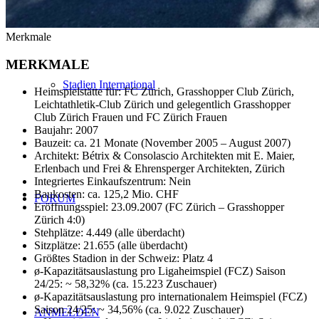
Merkmale
MERKMALE
Stadien International
Heimspielstätte für: FC Zürich, Grasshopper Club Zürich,
Leichtathletik-Club Zürich und gelegentlich Grasshopper
Club Zürich Frauen und FC Zürich Frauen
Baujahr: 2007
Bauzeit: ca. 21 Monate (November 2005 – August 2007)
Architekt: Bétrix & Consolascio Architekten mit E. Maier,
Erlenbach und Frei & Ehrensperger Architekten, Zürich
Integriertes Einkaufszentrum: Nein
Baukosten: ca. 125,2 Mio. CHF
FORUM
Eröffnungsspiel: 23.09.2007 (FC Zürich – Grasshopper
Zürich 4:0)
Stehplätze: 4.449 (alle überdacht)
Sitzplätze: 21.655 (alle überdacht)
Größtes Stadion in der Schweiz: Platz 4
ø-Kapazitätsauslastung pro Ligaheimspiel (FCZ) Saison
24/25: ~ 58,32% (ca. 15.223 Zuschauer)
ø-Kapazitätsauslastung pro internationalem Heimspiel (FCZ)
Saison 24/25: ~ 34,56% (ca. 9.022 Zuschauer)
ANMELDEN