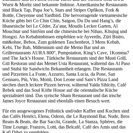
Wurst & Moritz sind bekannte Imbisse. Amerikanische Restaurants
sind Black Tap, Papa Joe’s, Stars and Stripes Opfikon, Fork &
Bottle, Cheyenne und Yardbird. Die hervorragende vietnamesische
Küche gibts bei Co Chin Chin, Saigon, Du Du und Hang’s, die
libanesische bei Le Cèdre, Za’atar, Moudis Lecker Garten, Al
Mouchtar und SimSim und die chinesische bei Nihao, Khujug und
Hongxi. An Kebabimbissen empfehlen wir Ayverdis, Züri Bistro,
mit&ohne, Bebos, Zum goldenen Taschenbrot, 3 Mens Kebab,
Kebi, The Bab, Millennium und die Memo Bar und an
Grillrestaurants AURA 800°, Pumpstation, King’s Cave, 1Komma7
und The Jack’s House. Türkische Restaurants sind der Musti Grill,
Gül Restoran und das Memet Usta Restaurant, während das Al Paso
und Stubä für Sandwichs Bekanntheit erlangen. Die Restaurants
und Pizzerien La Fonte, Azzurro, Santa Lucia, da Pone, San
Gennaro, Più, Vito, Monti, Don Leone und Sam’s Pizza Land
stechen durch leckere Pizzen hervor, während Yalda Sihlcity, Café
Bebek und das Soul Köfte House auf die orientalische Küche
spezialisiert sind. Das syrische Sham Restaurant und das irische
James Joyce Restaurant sind ebenfalls einen Besuch wert.
Für ein ausgewogenes Frühstück und/oder Kaffee und Kuchen sind
das Cafés Henrici, Elena, Odeon, die Le Raymond Bar, Nude, Bros
Beans & Beats, die Bar Sacchi, Grande, La Stanza, Sphères, die
Time Lounge, Franzos, Lotti, das Belcafé, Café des Amis und das
Kafi Dihei zu empfehlen.