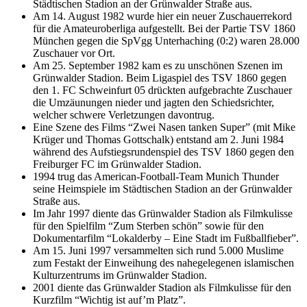
Städtischen Stadion an der Grünwalder Straße aus.
Am 14. August 1982 wurde hier ein neuer Zuschauerrekord
für die Amateuroberliga aufgestellt. Bei der Partie TSV 1860
München gegen die SpVgg Unterhaching (0:2) waren 28.000
Zuschauer vor Ort.
Am 25. September 1982 kam es zu unschönen Szenen im
Grünwalder Stadion. Beim Ligaspiel des TSV 1860 gegen
den 1. FC Schweinfurt 05 drückten aufgebrachte Zuschauer
die Umzäunungen nieder und jagten den Schiedsrichter,
welcher schwere Verletzungen davontrug.
Eine Szene des Films “Zwei Nasen tanken Super” (mit Mike
Krüger und Thomas Gottschalk) entstand am 2. Juni 1984
während des Aufstiegsrundenspiel des TSV 1860 gegen den
Freiburger FC im Grünwalder Stadion.
1994 trug das American-Football-Team Munich Thunder
seine Heimspiele im Städtischen Stadion an der Grünwalder
Straße aus.
Im Jahr 1997 diente das Grünwalder Stadion als Filmkulisse
für den Spielfilm “Zum Sterben schön” sowie für den
Dokumentarfilm “Lokalderby – Eine Stadt im Fußballfieber”.
Am 15. Juni 1997 versammelten sich rund 5.000 Muslime
zum Festakt der Einweihung des nahegelegenen islamischen
Kulturzentrums im Grünwalder Stadion.
2001 diente das Grünwalder Stadion als Filmkulisse für den
Kurzfilm “Wichtig ist auf’m Platz”.