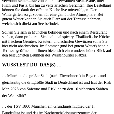
verwöhnt seine Gäste von einer auserwählten Steak-Karte, über
Fisch und Pasta, bis hin zu vegetarischen Gerichten. Ihre Bestellung
können Sie dank der offenen Küche live mitverfolgen. Der
Wintergarten sorgt zudem für eine gemütliche Atmosphäre. Bei
gutem Wetter können Sie auch Platz auf der Terrasse nehmen,
welche sich direkt am See befindet.
Sollten Sie sich in München befinden und nach einem Restaurant
suchen, dann probieren Sie doch mal spicery. Thailändische Küche
mit frischem Gemüse, Kräutern und scharfen Gewürzen sollte Sie
hier nicht abschrecken. Im Sommer (und bei gutem Wetter) hat die
Terrasse geöffnet und Ihnen bietet sich ein wunderschöner Blick auf
den beleuchteten Brunnen des Weißenburger Platzes.
WUSSTEST DU, DAS(S) …
… München die größte Stadt (nach Einwohnern) in Bayern- und
gleichzeitig die drittgrößte Stadt in Deutschland ist und laut der Risk
Map 2026 von Safeture und Riskline zu den 10 sichersten Städten
der Welt zählt?
… der TSV 1860 München ein Gründungsmitglied der 1.
Bundesliga ist und das im Nachwuchsleistungszentrum der