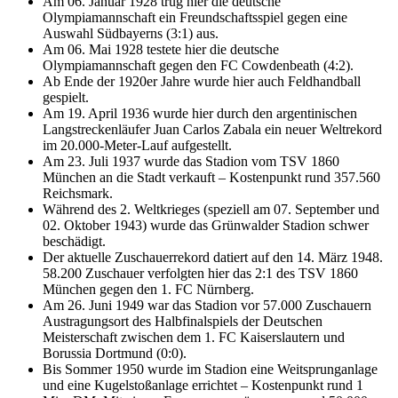
Am 06. Januar 1928 trug hier die deutsche
Olympiamannschaft ein Freundschaftsspiel gegen eine
Auswahl Südbayerns (3:1) aus.
Am 06. Mai 1928 testete hier die deutsche
Olympiamannschaft gegen den FC Cowdenbeath (4:2).
Ab Ende der 1920er Jahre wurde hier auch Feldhandball
gespielt.
Am 19. April 1936 wurde hier durch den argentinischen
Langstreckenläufer Juan Carlos Zabala ein neuer Weltrekord
im 20.000-Meter-Lauf aufgestellt.
Am 23. Juli 1937 wurde das Stadion vom TSV 1860
München an die Stadt verkauft – Kostenpunkt rund 357.560
Reichsmark.
Während des 2. Weltkrieges (speziell am 07. September und
02. Oktober 1943) wurde das Grünwalder Stadion schwer
beschädigt.
Der aktuelle Zuschauerrekord datiert auf den 14. März 1948.
58.200 Zuschauer verfolgten hier das 2:1 des TSV 1860
München gegen den 1. FC Nürnberg.
Am 26. Juni 1949 war das Stadion vor 57.000 Zuschauern
Austragungsort des Halbfinalspiels der Deutschen
Meisterschaft zwischen dem 1. FC Kaiserslautern und
Borussia Dortmund (0:0).
Bis Sommer 1950 wurde im Stadion eine Weitsprunganlage
und eine Kugelstoßanlage errichtet – Kostenpunkt rund 1