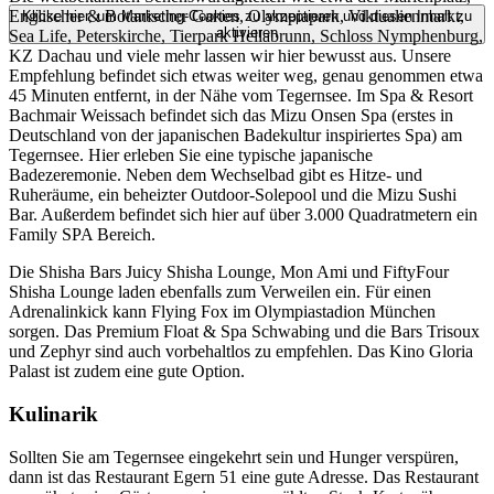
Englischer & Botanischer Garten, Olympiapark, Viktualienmarkt,
Klicke hier, um Marketing-Cookies zu akzeptieren und diesen Inhalt zu
aktivieren
Sea Life, Peterskirche, Tierpark Hellabrunn, Schloss Nymphenburg,
KZ Dachau und viele mehr lassen wir hier bewusst aus. Unsere
Empfehlung befindet sich etwas weiter weg, genau genommen etwa
45 Minuten entfernt, in der Nähe vom Tegernsee. Im Spa & Resort
Bachmair Weissach befindet sich das Mizu Onsen Spa (erstes in
Deutschland von der japanischen Badekultur inspiriertes Spa) am
Tegernsee. Hier erleben Sie eine typische japanische
Badezeremonie. Neben dem Wechselbad gibt es Hitze- und
Ruheräume, ein beheizter Outdoor-Solepool und die Mizu Sushi
Bar. Außerdem befindet sich hier auf über 3.000 Quadratmetern ein
Family SPA Bereich.
Die Shisha Bars Juicy Shisha Lounge, Mon Ami und FiftyFour
Shisha Lounge laden ebenfalls zum Verweilen ein. Für einen
Adrenalinkick kann Flying Fox im Olympiastadion München
sorgen. Das Premium Float & Spa Schwabing und die Bars Trisoux
und Zephyr sind auch vorbehaltlos zu empfehlen. Das Kino Gloria
Palast ist zudem eine gute Option.
Kulinarik
Sollten Sie am Tegernsee eingekehrt sein und Hunger verspüren,
dann ist das Restaurant Egern 51 eine gute Adresse. Das Restaurant