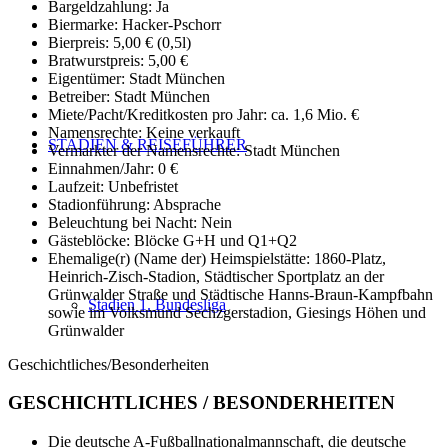
Bargeldzahlung: Ja
Biermarke: Hacker-Pschorr
Bierpreis: 5,00 € (0,5l)
Bratwurstpreis: 5,00 €
Eigentümer: Stadt München
Betreiber: Stadt München
Miete/Pacht/Kreditkosten pro Jahr: ca. 1,6 Mio. €
Namensrechte: Keine verkauft
STADIEN & REISEFÜHRER
Vermarkter der Namensrechte: Stadt München
Einnahmen/Jahr: 0 €
Laufzeit: Unbefristet
Stadionführung: Absprache
Beleuchtung bei Nacht: Nein
Gästeblöcke: Blöcke G+H und Q1+Q2
Ehemalige(r) (Name der) Heimspielstätte: 1860-Platz,
Heinrich-Zisch-Stadion, Städtischer Sportplatz an der
Grünwalder Straße und Städtische Hanns-Braun-Kampfbahn
Stadien 1. Bundesliga
sowie im Volksmund Sechzgerstadion, Giesings Höhen und
Grünwalder
Geschichtliches/Besonderheiten
GESCHICHTLICHES / BESONDERHEITEN
Die deutsche A-Fußballnationalmannschaft, die deutsche