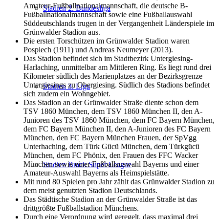
Amateur-Fußballnationalmannschaft, die deutsche B-
Stadien 2. Bundesliga
Fußballnationalmannschaft sowie eine Fußballauswahl
Süddeutschlands trugen in der Vergangenheit Länderspiele im
Grünwalder Stadion aus.
Die ersten Torschützen im Grünwalder Stadion waren
Pospiech (1911) und Andreas Neumeyer (2013).
Das Stadion befindet sich im Stadtbezirk Untergiesing-
Harlaching, unmittelbar am Mittleren Ring. Es liegt rund drei
Kilometer südlich des Marienplatzes an der Bezirksgrenze
Untergiesings zu Obergiesing. Südlich des Stadions befindet
Stadien 3. Liga
sich zudem ein Wohngebiet.
Das Stadion an der Grünwalder Straße diente schon dem
TSV 1860 München, dem TSV 1860 München II, den A-
Junioren des TSV 1860 München, dem FC Bayern München,
dem FC Bayern München II, den A-Junioren des FC Bayern
München, den FC Bayern München Frauen, der SpVgg
Unterhaching, dem Türk Gücü München, dem Türkgücü
München, dem FC Phönix, den Frauen des FFC Wacker
München sowie einer Fußballauswahl Bayerns und einer
Stadien Brack Super League
Amateur-Auswahl Bayerns als Heimspielstätte.
Mit rund 80 Spielen pro Jahr zählt das Grünwalder Stadion zu
dem meist genutzten Stadion Deutschlands.
Das Städtische Stadion an der Grünwalder Straße ist das
drittgrößte Fußballstadion Münchens.
Durch eine Verordnung wird geregelt, dass maximal drei