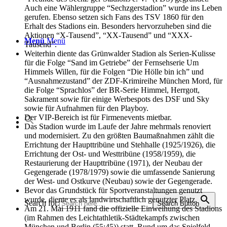
Auch eine Wählergruppe “Sechzgerstadion” wurde ins Leben
gerufen. Ebenso setzen sich Fans des TSV 1860 für den
Erhalt des Stadions ein. Besonders hervorzuheben sind die
Aktionen “X-Tausend”, “XX-Tausend” und “XXX-
Menü
Menü
Tausend”.
Weiterhin diente das Grünwalder Stadion als Serien-Kulisse
für die Folge “Sand im Getriebe” der Fernsehserie Um
Himmels Willen, für die Folgen “Die Hölle bin ich” und
“Ausnahmezustand” der ZDF-Krimireihe München Mord, für
die Folge “Sprachlos” der BR-Serie Himmel, Herrgott,
Sakrament sowie für einige Werbespots des DSF und Sky
sowie für Aufnahmen für den Playboy.
Der VIP-Bereich ist für Firmenevents mietbar.
Das Stadion wurde im Laufe der Jahre mehrmals renoviert
und modernisiert. Zu den größten Baumaßnahmen zählt die
Errichtung der Haupttribüne und Stehhalle (1925/1926), die
Errichtung der Ost- und Westtribüne (1958/1959), die
Restaurierung der Haupttribüne (1971), der Neubau der
Gegengerade (1978/1979) sowie die umfassende Sanierung
der West- und Ostkurve (Neubau) sowie der Gegengerade.
Bevor das Grundstück für Sportveranstaltungen genutzt
wurde, diente es als landwirtschaftlich genutzter Platz.
Search for:
Search Button
Am 21. Mai 1911 fand die offizielle Einweihung des Stadions
(im Rahmen des Leichtathletik-Städtekampfs zwischen
München und Berlin (55:45)) statt. Rund um das Spielfeld