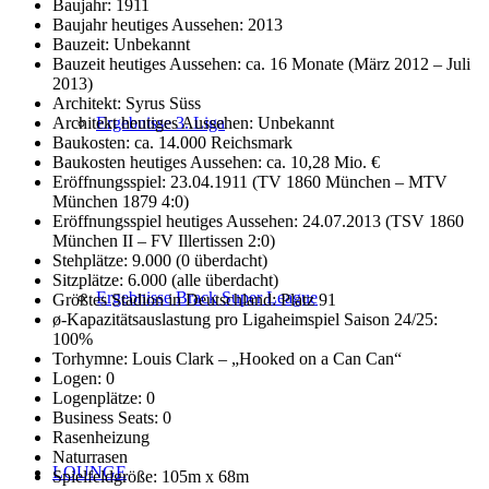
Baujahr: 1911
Baujahr heutiges Aussehen: 2013
Bauzeit: Unbekannt
Bauzeit heutiges Aussehen: ca. 16 Monate (März 2012 – Juli
2013)
Architekt: Syrus Süss
Architekt heutiges Aussehen: Unbekannt
Ergebnisse 3. Liga
Baukosten: ca. 14.000 Reichsmark
Baukosten heutiges Aussehen: ca. 10,28 Mio. €
Eröffnungsspiel: 23.04.1911 (TV 1860 München – MTV
München 1879 4:0)
Eröffnungsspiel heutiges Aussehen: 24.07.2013 (TSV 1860
München II – FV Illertissen 2:0)
Stehplätze: 9.000 (0 überdacht)
Sitzplätze: 6.000 (alle überdacht)
Ergebnisse Brack Super League
Größtes Stadion in Deutschland: Platz 91
ø-Kapazitätsauslastung pro Ligaheimspiel Saison 24/25:
100%
Torhymne: Louis Clark – „Hooked on a Can Can“
Logen: 0
Logenplätze: 0
Business Seats: 0
Rasenheizung
Naturrasen
LOUNGE
Spielfeldgröße: 105m x 68m