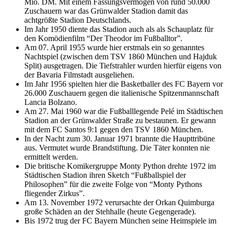
Mio. DM. Mit einem Fassungsvermögen von rund 50.000
Zuschauern war das Grünwalder Stadion damit das
achtgrößte Stadion Deutschlands.
Im Jahr 1950 diente das Stadion auch als als Schauplatz für
den Komödienfilm “Der Theodor im Fußballtor”.
Am 07. April 1955 wurde hier erstmals ein so genanntes
Nachtspiel (zwischen dem TSV 1860 München und Hajduk
Split) ausgetragen. Die Tiefstrahler wurden hierfür eigens von
der Bavaria Filmstadt ausgeliehen.
Im Jahr 1956 spielten hier die Basketballer des FC Bayern vor
26.000 Zuschauern gegen die italienische Spitzenmannschaft
Lancia Bolzano.
Am 27. Mai 1960 war die Fußballlegende Pelé im Städtischen
Stadion an der Grünwalder Straße zu bestaunen. Er gewann
mit dem FC Santos 9:1 gegen den TSV 1860 München.
In der Nacht zum 30. Januar 1971 brannte die Haupttribüne
aus. Vermutet wurde Brandstiftung. Die Täter konnten nie
ermittelt werden.
Die britische Komikergruppe Monty Python drehte 1972 im
Städtischen Stadion ihren Sketch “Fußballspiel der
Philosophen” für die zweite Folge von “Monty Pythons
fliegender Zirkus”.
Am 13. November 1972 verursachte der Orkan Quimburga
große Schäden an der Stehhalle (heute Gegengerade).
Bis 1972 trug der FC Bayern München seine Heimspiele im