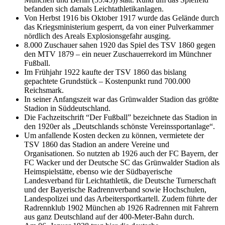
befanden sich damals Leichtathletikanlagen.
Von Herbst 1916 bis Oktober 1917 wurde das Gelände durch
das Kriegsministerium gesperrt, da von einer Pulverkammer
nördlich des Areals Explosionsgefahr ausging.
8.000 Zuschauer sahen 1920 das Spiel des TSV 1860 gegen
den MTV 1879 – ein neuer Zuschauerrekord im Münchner
Fußball.
Im Frühjahr 1922 kaufte der TSV 1860 das bislang
gepachtete Grundstück – Kostenpunkt rund 700.000
Reichsmark.
In seiner Anfangszeit war das Grünwalder Stadion das größte
Stadion in Süddeutschland.
Die Fachzeitschrift “Der Fußball” bezeichnete das Stadion in
den 1920er als „Deutschlands schönste Vereinssportanlage“.
Um anfallende Kosten decken zu können, vermietete der
TSV 1860 das Stadion an andere Vereine und
Organisationen. So nutzten ab 1926 auch der FC Bayern, der
FC Wacker und der Deutsche SC das Grünwalder Stadion als
Heimspielstätte, ebenso wie der Südbayerische
Landesverband für Leichtathletik, die Deutsche Turnerschaft
und der Bayerische Radrennverband sowie Hochschulen,
Landespolizei und das Arbeitersportkartell. Zudem führte der
Radrennklub 1902 München ab 1926 Radrennen mit Fahrern
aus ganz Deutschland auf der 400-Meter-Bahn durch.