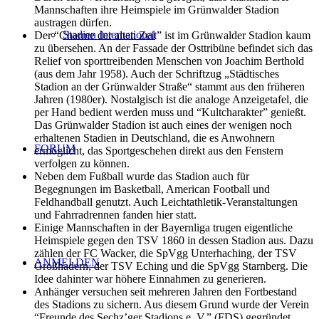
Mannschaften ihre Heimspiele im Grünwalder Stadion
austragen dürfen.
Stadien International
Der “Charme der alten Zeit” ist im Grünwalder Stadion kaum
zu übersehen. An der Fassade der Osttribüne befindet sich das
Relief von sporttreibenden Menschen von Joachim Berthold
(aus dem Jahr 1958). Auch der Schriftzug „Städtisches
Stadion an der Grünwalder Straße“ stammt aus den früheren
Jahren (1980er). Nostalgisch ist die analoge Anzeigetafel, die
per Hand bedient werden muss und “Kultcharakter” genießt.
Das Grünwalder Stadion ist auch eines der wenigen noch
erhaltenen Stadien in Deutschland, die es Anwohnern
FORUM
ermöglicht, das Sportgeschehen direkt aus den Fenstern
verfolgen zu können.
Neben dem Fußball wurde das Stadion auch für
Begegnungen im Basketball, American Football und
Feldhandball genutzt. Auch Leichtathletik-Veranstaltungen
und Fahrradrennen fanden hier statt.
Einige Mannschaften in der Bayernliga trugen eigentliche
Heimspiele gegen den TSV 1860 in dessen Stadion aus. Dazu
zählen der FC Wacker, die SpVgg Unterhaching, der TSV
ANMELDEN
Großhadern, der TSV Eching und die SpVgg Starnberg. Die
Idee dahinter war höhere Einnahmen zu generieren.
Anhänger versuchen seit mehreren Jahren den Fortbestand
des Stadions zu sichern. Aus diesem Grund wurde der Verein
“Freunde des Sechz’ger Stadions e. V.” (FDS) gegründet.