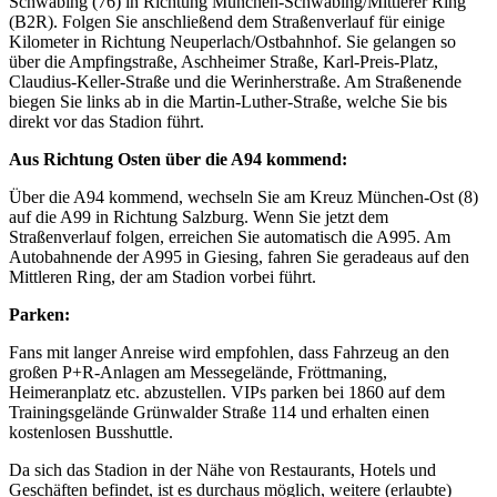
Schwabing (76) in Richtung München-Schwabing/Mittlerer Ring
(B2R). Folgen Sie anschließend dem Straßenverlauf für einige
Kilometer in Richtung Neuperlach/Ostbahnhof. Sie gelangen so
über die Ampfingstraße, Aschheimer Straße, Karl-Preis-Platz,
Claudius-Keller-Straße und die Werinherstraße. Am Straßenende
biegen Sie links ab in die Martin-Luther-Straße, welche Sie bis
direkt vor das Stadion führt.
Aus Richtung Osten über die A94 kommend:
Über die A94 kommend, wechseln Sie am Kreuz München-Ost (8)
auf die A99 in Richtung Salzburg. Wenn Sie jetzt dem
Straßenverlauf folgen, erreichen Sie automatisch die A995. Am
Autobahnende der A995 in Giesing, fahren Sie geradeaus auf den
Mittleren Ring, der am Stadion vorbei führt.
Parken:
Fans mit langer Anreise wird empfohlen, dass Fahrzeug an den
großen P+R-Anlagen am Messegelände, Fröttmaning,
Heimeranplatz etc. abzustellen. VIPs parken bei 1860 auf dem
Trainingsgelände Grünwalder Straße 114 und erhalten einen
kostenlosen Busshuttle.
Da sich das Stadion in der Nähe von Restaurants, Hotels und
Geschäften befindet, ist es durchaus möglich, weitere (erlaubte)