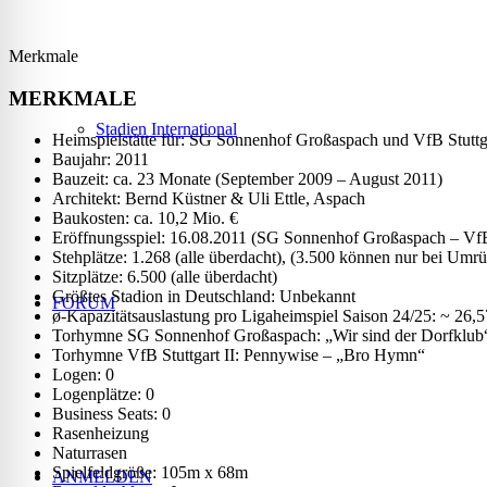
Merkmale
MERKMALE
Stadien International
Heimspielstätte für: SG Sonnenhof Großaspach und VfB Stuttga
Baujahr: 2011
Bauzeit: ca. 23 Monate (September 2009 – August 2011)
Architekt: Bernd Küstner & Uli Ettle, Aspach
Baukosten: ca. 10,2 Mio. €
Eröffnungsspiel: 16.08.2011 (SG Sonnenhof Großaspach – VfB 
Stehplätze: 1.268 (alle überdacht), (3.500 können nur bei Umrü
Sitzplätze: 6.500 (alle überdacht)
Größtes Stadion in Deutschland: Unbekannt
FORUM
ø-Kapazitätsauslastung pro Ligaheimspiel Saison 24/25: ~ 26,
Torhymne SG Sonnenhof Großaspach: „Wir sind der Dorfklub
Torhymne VfB Stuttgart II: Pennywise – „Bro Hymn“
Logen: 0
Logenplätze: 0
Business Seats: 0
Rasenheizung
Naturrasen
Spielfeldgröße: 105m x 68m
ANMELDEN