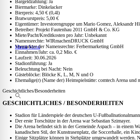
Bargeldzahlung: Ja
Biermarke: Dinkelacker
Bierpreis: 4,50 € (0,4l)
Bratwurstpreis: 5,00 €
Eigentümer: Investorengruppe um Mario Gomez, Aleksandr H
Betreiber: Projekt Fautenhau 2011 GmbH & Co. KG
Miete/Pacht/Kreditkosten pro Jahr: Unbekannt
Namensrechte: WIRmachenDRUCK GmbH
Vermarkter der Namensrechte: Ferbermarketing GmbH
Menü
Menü
Einnahmen/Jahr: ca. 0,2 Mio. €
Laufzeit: 30.06.2026
Stadionführung: Ja
Beleuchtung bei Nacht: Nein
Gästeblöcke: Blöcke K, L, M, N und O
Ehemalige(r) (Name der) Heimspielstätte: comtech Arena und 
Geschichtliches/Besonderheiten
GESCHICHTLICHES / BESONDERHEITEN
Stadion für Länderspiele der deutschen U-Fußballnationalmann
Der erste Torschütze in der Arena war Sebastian Szimayer.
Die Arena befindet sich in der Gemeinde Aspach – in einem W
kanadischen Stil, der Kunstrasenplatz, die Soccerhalle, ein Kin
Einige Sitzplätze können in Stehplätze umgewandelt werden. N