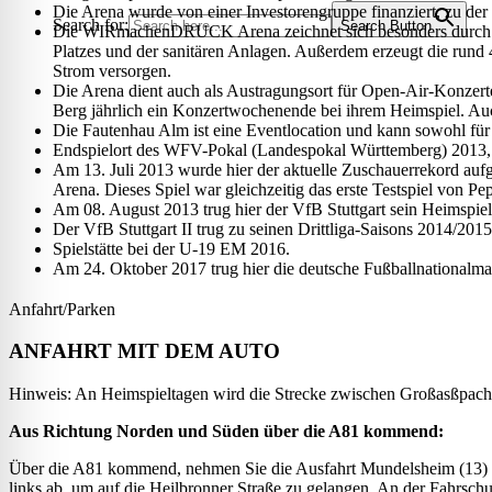
Die Arena wurde von einer Investorengruppe finanziert, zu de
Search for:
Search Button
Die WIRmachenDRUCK Arena zeichnet sich besonders durch die 
Platzes und der sanitären Anlagen. Außerdem erzeugt die rund
Strom versorgen.
Die Arena dient auch als Austragungsort für Open-Air-Konzerte.
Berg jährlich ein Konzertwochenende bei ihrem Heimspiel. A
Die Fautenhau Alm ist eine Eventlocation und kann sowohl für 
Endspielort des WFV-Pokal (Landespokal Württemberg) 2013,
Am 13. Juli 2013 wurde hier der aktuelle Zuschauerrekord au
Arena. Dieses Spiel war gleichzeitig das erste Testspiel von P
Am 08. August 2013 trug hier der VfB Stuttgart sein Heimspie
Der VfB Stuttgart II trug zu seinen Drittliga-Saisons 2014
Spielstätte bei der U-19 EM 2016.
Am 24. Oktober 2017 trug hier die deutsche Fußballnationalman
Anfahrt/Parken
ANFAHRT MIT DEM AUTO
Hinweis: An Heimspieltagen wird die Strecke zwischen Großasßpach 
Aus Richtung Norden und Süden über die A81 kommend:
Über die A81 kommend, nehmen Sie die Ausfahrt Mundelsheim (13) in
links ab, um auf die Heilbronner Straße zu gelangen. An der Fahrsc