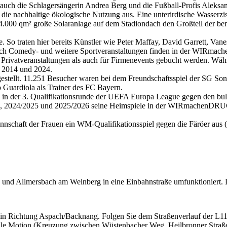
r auch die Schlagersängerin Andrea Berg und die Fußball-Profis Alek
nachhaltige ökologische Nutzung aus. Eine unterirdische Wasserziste
 4.000 qm² große Solaranlage auf dem Stadiondach den Großteil der ben
 So traten hier bereits Künstler wie Peter Maffay, David Garrett, Van
uch Comedy- und weitere Sportveranstaltungen finden in der WIRmac
Privatveranstaltungen als auch für Firmenevents gebucht werden. Währe
 2014 und 2024.
fgestellt. 11.251 Besucher waren bei dem Freundschaftsspiel der SG 
ep Guardiola als Trainer des FC Bayern.
l in der 3. Qualifikationsrunde der UEFA Europa League gegen den bul
/2015, 2024/2025 und 2025/2026 seine Heimspiele in der WIRmachenDR
nschaft der Frauen ein WM-Qualifikationsspiel gegen die Färöer aus (
und Allmersbach am Weinberg in eine Einbahnstraße umfunktioniert. 
 Richtung Aspach/Backnang. Folgen Sie dem Straßenverlauf der L115 
hule Motion (Kreuzung zwischen Wüstenbacher Weg, Heilbronner Straße 