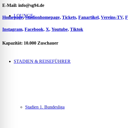
E-Mail: info@sg94.de
LOUNGE
Homepage
,
Stadionhomepage,
Tickets,
Fanartikel,
Vereins-TV,
F
Instagram,
Facebook,
X,
Youtube,
Tiktok
Kapazität: 10.000 Zuschauer
STADIEN & REISEFÜHRER
Stadien 1. Bundesliga