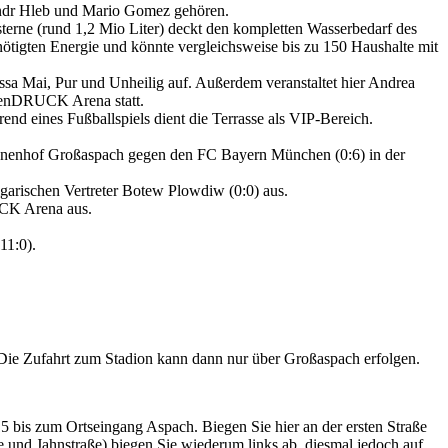
sandr Hleb und Mario Gomez gehören.
rne (rund 1,2 Mio Liter) deckt den kompletten Wasserbedarf des
ötigten Energie und könnte vergleichsweise bis zu 150 Haushalte mit
essa Mai, Pur und Unheilig auf. Außerdem veranstaltet hier Andrea
henDRUCK Arena statt.
nd eines Fußballspiels dient die Terrasse als VIP-Bereich.
Sonnenhof Großaspach gegen den FC Bayern München (0:6) in der
garischen Vertreter Botew Plowdiw (0:0) aus.
UCK Arena aus.
11:0).
Die Zufahrt zum Stadion kann dann nur über Großaspach erfolgen.
bis zum Ortseingang Aspach. Biegen Sie hier an der ersten Straße
und Jahnstraße) biegen Sie wiederum links ab, diesmal jedoch auf