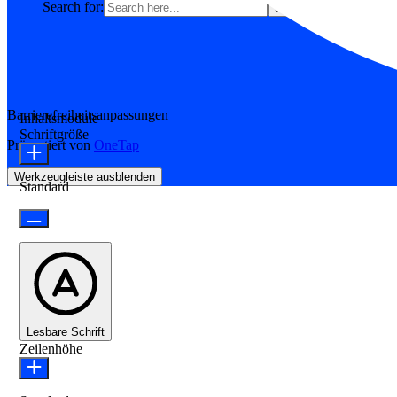
Search for:
Search Button
Barrierefreiheitsanpassungen
Inhaltsmodule
Schriftgröße
Präsentiert von
OneTap
Werkzeugleiste ausblenden
Standard
Lesbare Schrift
Zeilenhöhe