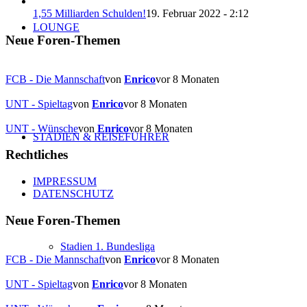
1,55 Milliarden Schulden!
19. Februar 2022 - 2:12
LOUNGE
Neue Foren-Themen
FCB - Die Mannschaft
von
Enrico
vor 8 Monaten
UNT - Spieltag
von
Enrico
vor 8 Monaten
UNT - Wünsche
von
Enrico
vor 8 Monaten
STADIEN & REISEFÜHRER
Rechtliches
IMPRESSUM
DATENSCHUTZ
Neue Foren-Themen
Stadien 1. Bundesliga
FCB - Die Mannschaft
von
Enrico
vor 8 Monaten
UNT - Spieltag
von
Enrico
vor 8 Monaten