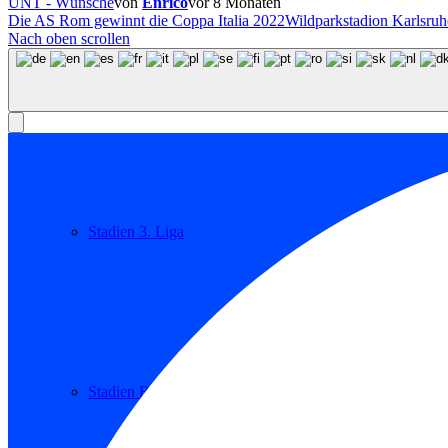
UNT - Wünsche
von
Enrico
vor 8 Monaten
Die AS Rom gewinnt die Coppa Italia 2022
Wildparkstadion Karlsruh
Nach oben scrollen
Stadien 2. Bundesliga
Stadien 3. Liga
Stadien Brack Super League