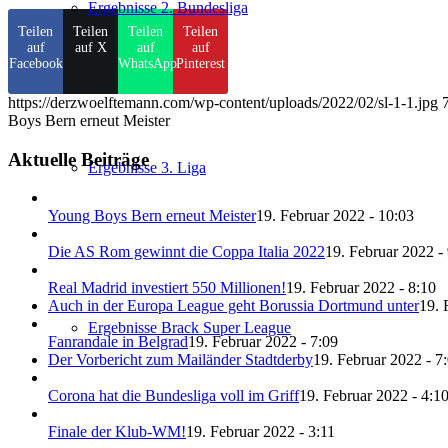
Ergebnisse 2. Bundesliga
Teilen
Teilen
Teilen
Teilen
auf
auf X
auf
auf
Facebook
WhatsApp
Pinterest
https://derzwoelftemann.com/wp-content/uploads/2022/02/sl-1-1.jpg
Boys Bern erneut Meister
Aktuelle Beiträge
Ergebnisse 3. Liga
Young Boys Bern erneut Meister
19. Februar 2022 - 10:03
Die AS Rom gewinnt die Coppa Italia 2022
19. Februar 2022 -
Real Madrid investiert 550 Millionen!
19. Februar 2022 - 8:10
Auch in der Europa League geht Borussia Dortmund unter
19. 
Ergebnisse Brack Super League
Fanrandale in Belgrad
19. Februar 2022 - 7:09
Der Vorbericht zum Mailänder Stadtderby
19. Februar 2022 - 7
Corona hat die Bundesliga voll im Griff
19. Februar 2022 - 4:1
Finale der Klub-WM!
19. Februar 2022 - 3:11