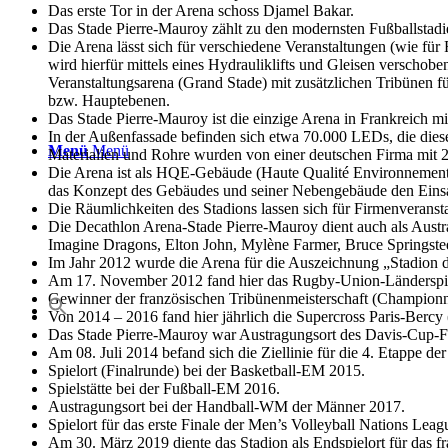
Das erste Tor in der Arena schoss Djamel Bakar.
Das Stade Pierre-Mauroy zählt zu den modernsten Fußballstad
Die Arena lässt sich für verschiedene Veranstaltungen (wie fü
wird hierfür mittels eines Hydrauliklifts und Gleisen verschobe
Veranstaltungsarena (Grand Stade) mit zusätzlichen Tribünen 
bzw. Hauptebenen.
Das Stade Pierre-Mauroy ist die einzige Arena in Frankreich mi
In der Außenfassade befinden sich etwa 70.000 LEDs, die diese i
Menü
Menü
Materialien und Rohre wurden von einer deutschen Firma mit 
Die Arena ist als HQE-Gebäude (Haute Qualité Environnementale
das Konzept des Gebäudes und seiner Nebengebäude den Eins
Die Räumlichkeiten des Stadions lassen sich für Firmenveransta
Die Decathlon Arena-Stade Pierre-Mauroy dient auch als Austra
Imagine Dragons, Elton John, Mylène Farmer, Bruce Springste
Im Jahr 2012 wurde die Arena für die Auszeichnung „Stadion des
Am 17. November 2012 fand hier das Rugby-Union-Länderspiel 
Gewinner der französischen Tribünenmeisterschaft (Championnat
Von 2014 – 2016 fand hier jährlich die Supercross Paris-Bercy (
Das Stade Pierre-Mauroy war Austragungsort des Davis-Cup-F
Am 08. Juli 2014 befand sich die Ziellinie für die 4. Etappe 
Spielort (Finalrunde) bei der Basketball-EM 2015.
Spielstätte bei der Fußball-EM 2016.
Austragungsort bei der Handball-WM der Männer 2017.
Spielort für das erste Finale der Men’s Volleyball Nations Lea
Am 30. März 2019 diente das Stadion als Endspielort für das 