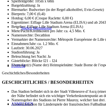
Spielfeldgröße: 105m x 68m
Bargeldzahlung: Ja
Biermarke: Budweiser (in der Regel alkoholfrei, Evin-Gesetz)
Bierpreis: 7,00 € (0,4l)
Hotdog: 6,00 € (Croque Raclette: 6,00 €)
Eigentümer: Eiffage Lille Stadium Arena (ELISA) und ab 204
Betreiber: Eiffage Lille Stadium Arena (ELISA)
Stadien International
Miete/Pacht/Kreditkosten pro Jahr: ca. 4,5 Mio. €
Namensrechte: Decathlon
Vermarkter der Namensrechte: Métropole Européenne de Lille
Einnahmen/Jahr: ca. 1,2 Mio. €
Laufzeit: 30.06.2027
Stadionführung: Ja
Beleuchtung bei Nacht: Ja
Gästeblöcke: Blöcke I21 – I24
Ehemalige(r) (Name der) Heimspielstätte: Stade Borne de l’esp
FORUM
Geschichtliches/Besonderheiten
GESCHICHTLICHES / BESONDERHEITEN
Das Stadion befindet sich in der Stadt Villeneuve-d’Ascq (einem
der Nähe befindet sich ein wichtiger Verkehrsknotenpunkt a
Namensgeber des Stadions ist Pierre Mauroy, welcher fast drei 
ANMELDEN
Ausweichstadion für Länderspiele der französischen Fußballna