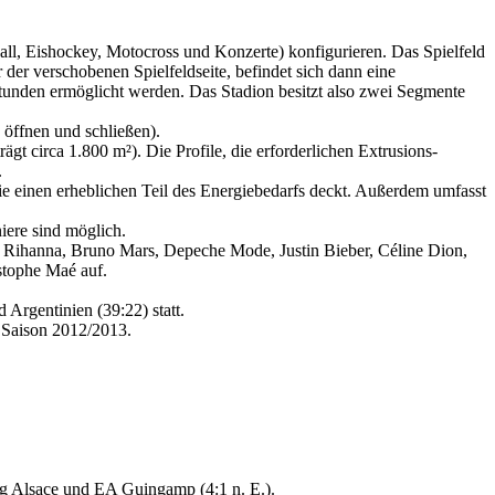
all, Eishockey, Motocross und Konzerte) konfigurieren. Das Spielfeld
 der verschobenen Spielfeldseite, befindet sich dann eine
tunden ermöglicht werden. Das Stadion besitzt also zwei Segmente
 öffnen und schließen).
gt circa 1.800 m²). Die Profile, die erforderlichen Extrusions-
.
ie einen erheblichen Teil des Energiebedarfs deckt. Außerdem umfasst
iere sind möglich.
n, Rihanna, Bruno Mars, Depeche Mode, Justin Bieber, Céline Dion,
stophe Maé auf.
Argentinien (39:22) statt.
r Saison 2012/2013.
rg Alsace und EA Guingamp (4:1 n. E.).