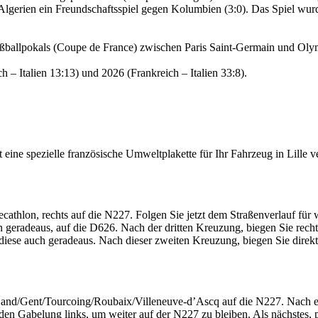
Algerien ein Freundschaftsspiel gegen Kolumbien (3:0). Das Spiel wu
ußballpokals (Coupe de France) zwischen Paris Saint-Germain und Olym
– Italien 13:13) und 2026 (Frankreich – Italien 33:8).
eine spezielle französische Umweltplakette für Ihr Fahrzeug in Lille 
hlon, rechts auf die N227. Folgen Sie jetzt dem Straßenverlauf für w
geradeaus, auf die D626. Nach der dritten Kreuzung, biegen Sie rechts
diese auch geradeaus. Nach dieser zweiten Kreuzung, biegen Sie direkt
nd/Gent/Tourcoing/Roubaix/Villeneuve-d’Ascq auf die N227. Nach etw
en Gabelung links, um weiter auf der N227 zu bleiben. Als nächstes, 