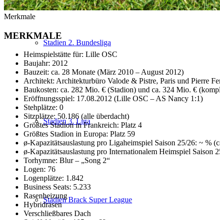
Merkmale
MERKMALE
Stadien 2. Bundesliga
Heimspielstätte für: Lille OSC
Baujahr: 2012
Bauzeit: ca. 28 Monate (März 2010 – August 2012)
Architekt: Architekturbüro Valode & Pistre, Paris und Pierre Fer
Baukosten: ca. 282 Mio. € (Stadion) und ca. 324 Mio. € (kompl
Eröffnungsspiel: 17.08.2012 (Lille OSC – AS Nancy 1:1)
Stehplätze: 0
Sitzplätze: 50.186 (alle überdacht)
Stadien 3. Liga
Größtes Stadion in Frankreich: Platz 4
Größtes Stadion in Europa: Platz 59
ø-Kapazitätsauslastung pro Ligaheimspiel Saison 25/26: ~ % (
ø-Kapazitätsauslastung pro Internationalem Heimspiel Saison 
Torhymne: Blur – „Song 2“
Logen: 76
Logenplätze: 1.842
Business Seats: 5.233
Rasenheizung
Stadien Brack Super League
Hybridrasen
Verschließbares Dach