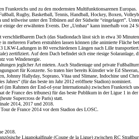
ien Frankreichs und zu den modernsten Multifunktionsarenen Europas.
r Fußball, Rugby, Basketball, Tennis, Handball, Hockey, Boxen, Volleyb
n und teilweise unter den Tribünen auf der Südseite “eingelagert”. Unter
für einige der erwähnten Events. Der „Umbau“ kann innerhalb von 24 S
t verschließbarem Dach (das Stadiondach lässt sich in etwa 30 Minuten
n mehreren Farben erstrahlen lassen können (die animierte Fläche beträ
23 LKW-Ladungen in 80 verschiedenen Längen nach Lille transportiert
) zertifiziert. Auf dem Dach befindet sich eine riesige Solaranlage, d
atz von Windenergie.
ltungen jeglicher Art mieten. Auch Studientage und private Fußballturn
gungsort für Konzerte. So traten hier bereits Künstler wie Ed Sheera
en, Johnny Hallyday, Soprano, Vitaa und Slimane, Indochine und Chri
 Jahres“ (für das beste im Jahr 2012 eröffnete Stadion) nominiert.
(im Rahmen der End-of-year Internationals) zwischen Frankreich und 
 de France des tribunes) für das beste Publikum in der Ligue 1 in de
heute Supercross de Paris) statt.
inale 2014, 2017 und 2018.
der Tour de France 2014 vor dem Stadion des LOSC.
gue 2018.
französische Ligapokalfinale (Coupe de la Ligue) zwischen RC Straßbu