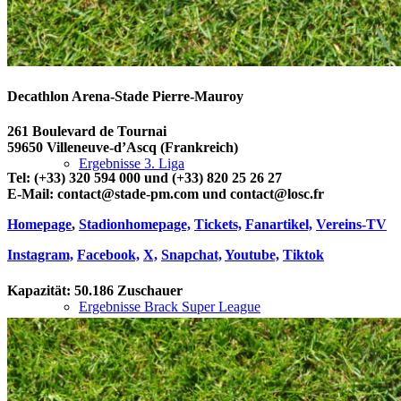
Ergebnisse 2. Bundesliga
Decathlon Arena-Stade Pierre-Mauroy
261 Boulevard de Tournai
59650 Villeneuve-d’Ascq (Frankreich)
Ergebnisse 3. Liga
Tel: (+33) 320 594 000 und (+33) 820 25 26 27
E-Mail: contact@stade-pm.com und contact@losc.fr
Homepage
,
Stadionhomepage,
Tickets,
Fanartikel,
Vereins-TV
Instagram,
Facebook,
X,
Snapchat,
Youtube,
Tiktok
Kapazität: 50.186 Zuschauer
Ergebnisse Brack Super League