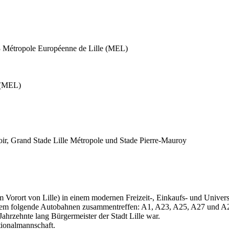
3 Métropole Européenne de Lille (MEL)
 (MEL)
oir, Grand Stade Lille Métropole und Stade Pierre-Mauroy
 Vorort von Lille) in einem modernen Freizeit-, Einkaufs- und Universit
n dem folgende Autobahnen zusammentreffen: A1, A23, A25, A27 und A
Jahrzehnte lang Bürgermeister der Stadt Lille war.
tionalmannschaft.