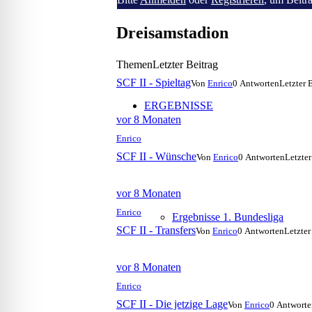
-
Dreisamstadion
Du
bist
Themen
Letzter Beitrag
hier:
SCF II - Spieltag
Von
Enrico
0 Antworten
Letzter 
ERGEBNISSE
vor 8 Monaten
Enrico
SCF II - Wünsche
Von
Enrico
0 Antworten
Letzter
vor 8 Monaten
Enrico
Ergebnisse 1. Bundesliga
SCF II - Transfers
Von
Enrico
0 Antworten
Letzter
vor 8 Monaten
Enrico
SCF II - Die jetzige Lage
Von
Enrico
0 Antworte