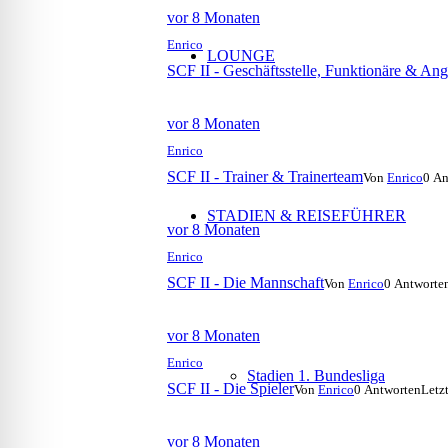
vor 8 Monaten
Enrico
LOUNGE
SCF II - Geschäftsstelle, Funktionäre & Ange
vor 8 Monaten
Enrico
SCF II - Trainer & Trainerteam
Von
Enrico
0 An
STADIEN & REISEFÜHRER
vor 8 Monaten
Enrico
SCF II - Die Mannschaft
Von
Enrico
0 Antworte
vor 8 Monaten
Enrico
Stadien 1. Bundesliga
SCF II - Die Spieler
Von
Enrico
0 Antworten
Letz
vor 8 Monaten