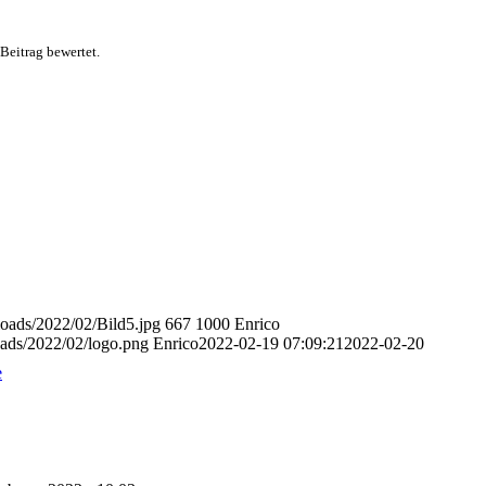
 Beitrag bewertet.
loads/2022/02/Bild5.jpg
667
1000
Enrico
oads/2022/02/logo.png
Enrico
2022-02-19 07:09:21
2022-02-20
e