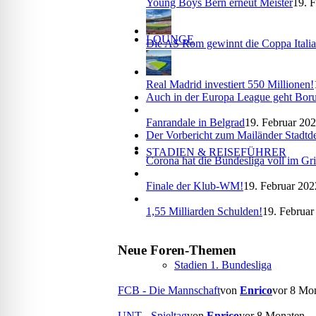
Young Boys Bern erneut Meister
19. F
LOUNGE
Die AS Rom gewinnt die Coppa Itali
Real Madrid investiert 550 Millionen!
Auch in der Europa League geht Boru
Fanrandale in Belgrad
19. Februar 202
Der Vorbericht zum Mailänder Stadtd
STADIEN & REISEFÜHRER
Corona hat die Bundesliga voll im Gri
Finale der Klub-WM!
19. Februar 202
1,55 Milliarden Schulden!
19. Februar
Neue Foren-Themen
Stadien 1. Bundesliga
FCB - Die Mannschaft
von
Enrico
vor 8 Mo
UNT - Spieltag
von
Enrico
vor 8 Monaten