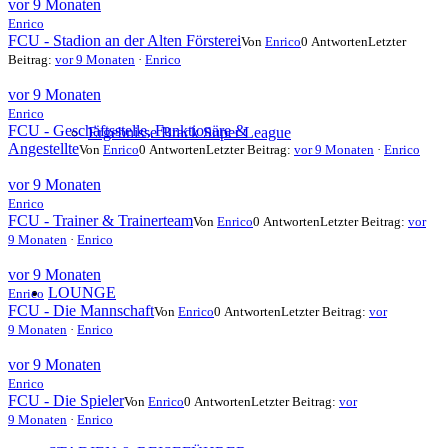
vor 9 Monaten
Enrico
FCU - Stadion an der Alten Försterei
Von
Enrico
0 Antworten
Letzter
Beitrag:
vor 9 Monaten
·
Enrico
vor 9 Monaten
Enrico
FCU - Geschäftsstelle, Funktionäre &
Ergebnisse Brack Super League
Angestellte
Von
Enrico
0 Antworten
Letzter Beitrag:
vor 9 Monaten
·
Enrico
vor 9 Monaten
Enrico
FCU - Trainer & Trainerteam
Von
Enrico
0 Antworten
Letzter Beitrag:
vor
9 Monaten
·
Enrico
vor 9 Monaten
LOUNGE
Enrico
FCU - Die Mannschaft
Von
Enrico
0 Antworten
Letzter Beitrag:
vor
9 Monaten
·
Enrico
vor 9 Monaten
Enrico
FCU - Die Spieler
Von
Enrico
0 Antworten
Letzter Beitrag:
vor
9 Monaten
·
Enrico