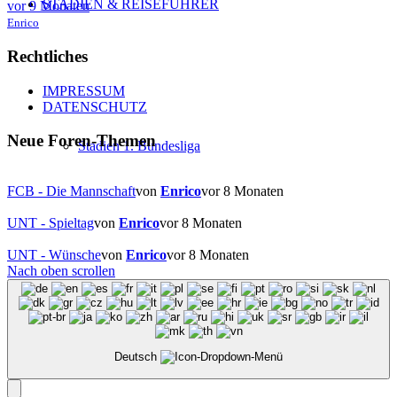
STADIEN & REISEFÜHRER
vor 9 Monaten
Enrico
Rechtliches
IMPRESSUM
DATENSCHUTZ
Neue Foren-Themen
Stadien 1. Bundesliga
FCB - Die Mannschaft
von
Enrico
vor 8 Monaten
UNT - Spieltag
von
Enrico
vor 8 Monaten
UNT - Wünsche
von
Enrico
vor 8 Monaten
Nach oben scrollen
Stadien 2. Bundesliga
Deutsch