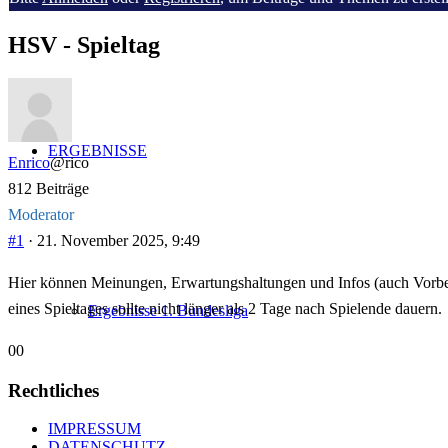
-
HSV - Spieltag
Du
bist
hier:
ERGEBNISSE
Enrico
@rico
812 Beiträge
Moderator
#1
· 21. November 2025, 9:49
Hier können Meinungen, Erwartungshaltungen und Infos (auch Vorber
eines Spieltages sollte nicht länger als 2 Tage nach Spielende dauern.
Ergebnisse 1. Bundesliga
Anklicken
Anklicken
0
0
für
für
Rechtliches
Daumen
Daumen
nach
nach
IMPRESSUM
DATENSCHUTZ