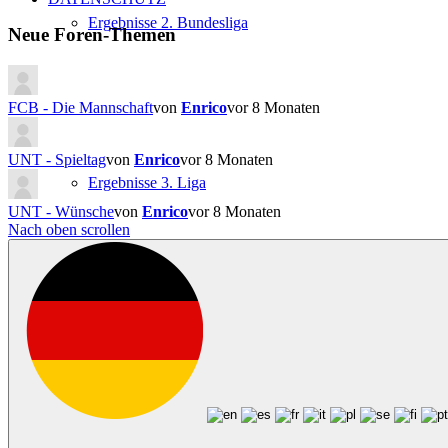
unten.
oben.
Ergebnisse 2. Bundesliga
Neue Foren-Themen
FCB - Die Mannschaft
von
Enrico
vor 8 Monaten
UNT - Spieltag
von
Enrico
vor 8 Monaten
Ergebnisse 3. Liga
UNT - Wünsche
von
Enrico
vor 8 Monaten
Nach oben scrollen
Ergebnisse Brack Super League