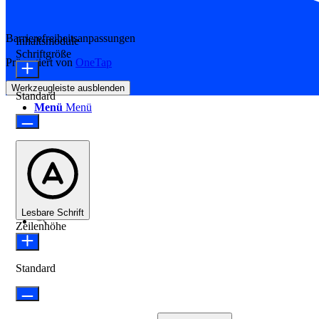
Barrierefreiheitsanpassungen
Inhaltsmodule
Schriftgröße
Präsentiert von
OneTap
Werkzeugleiste ausblenden
Standard
Menü
Menü
Lesbare Schrift
Zeilenhöhe
Standard