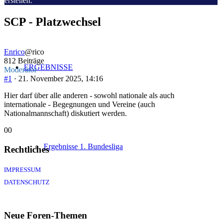
erstellen.
bist
hier:
SCP - Platzwechsel
Enrico
@rico
812 Beiträge
ERGEBNISSE
Moderator
#1
· 21. November 2025, 14:16
Hier darf über alle anderen - sowohl nationale als auch
internationale - Begegnungen und Vereine (auch
Nationalmannschaft) diskutiert werden.
Anklicken
Anklicken
0
0
für
für
Ergebnisse 1. Bundesliga
Daumen
Daumen
Rechtliches
nach
nach
unten.
oben.
IMPRESSUM
DATENSCHUTZ
Neue Foren-Themen