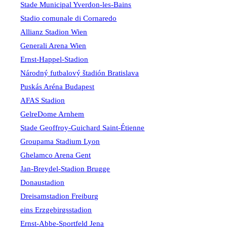
Stade Municipal Yverdon-les-Bains
Stadio comunale di Cornaredo
Allianz Stadion Wien
Generali Arena Wien
Ernst-Happel-Stadion
Národný futbalový štadión Bratislava
Puskás Aréna Budapest
AFAS Stadion
GelreDome Arnhem
Stade Geoffroy-Guichard Saint-Étienne
Groupama Stadium Lyon
Ghelamco Arena Gent
Jan-Breydel-Stadion Brugge
Donaustadion
Dreisamstadion Freiburg
eins Erzgebirgsstadion
Ernst-Abbe-Sportfeld Jena