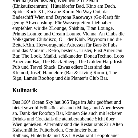
Vienna (Erlebniswelt), Wien Mitte The Mall
(Einkaufszentrum), Hütteldorfer Bad, Kino am Dach,
Spider Rock XL, Escape Room No Way Out, das
Badeschiff Wien und Daytona Raceways (Go-Kart) für
genug Abwechslung. Für Wasserpfeifen Liebhaber
empfehlen wir die 2Lounge, Shishita, Titan Lounge,
Primus Lounge und Cream Lounge Vienna. An Clubs die
Volksgarten Clubdisco, O – der Klub, Playroom und die
Bettel-Alm. Hervorragende Adressen für Bars & Pubs
sind das Monami, Retro, bestens., Luster, First American
Bar, The Look, Matiki, schikaneder, DonauTechno, Loos
American Bar, The Black Sheep, The Golden Harp Irish
Pub und Travel Shack. Etwas edlere Bars sind das
Kleinod, Josef, Hannelore (Bar & Living Room), The
Sign, Lamée Rooftop und die Planter’s Club Bar.
Kulinarik
Das 360° Ocean Sky hat 365 Tage im Jahr geöffnet und
bietet sowohl Frühstück als auch Mittag- und Abendessen
an. Dank der Rooftop Bar, können Sie auch mit leckeren
Drinks und Cocktails die atemberaubende Sicht über
Wien genießen. Alternativ sind die Restaurants Zur Alten
Kaisermühle, Futterboden, Centimeter beim
Rathaus, Hinterholz und XXL Restaurant Leopoldauer