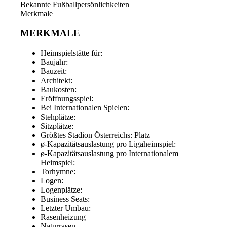
Bekannte Fußballpersönlichkeiten
Merkmale
MERKMALE
Heimspielstätte für:
Baujahr:
Bauzeit:
Architekt:
Baukosten:
Eröffnungsspiel:
Bei Internationalen Spielen:
Stehplätze:
Sitzplätze:
Größtes Stadion Österreichs: Platz
ø-Kapazitätsauslastung pro Ligaheimspiel:
ø-Kapazitätsauslastung pro Internationalem
Heimspiel:
Torhymne:
Logen:
Logenplätze:
Business Seats:
Letzter Umbau:
Rasenheizung
Naturrasen